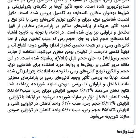
کانی‌های رسی، مروری بر اهمیت و نقش کانی‌های رسی در مخازن
هیدروکربوری شده است. نحوه تأثیر آن‌ها بر نگارهای پتروفیزیکی و
شیل‌ها به­عنوان مخازن نامتعارف به تفصیل بررسی شده است. دلایل
اهمیت شناسایی نوع، میزان و الگوی توزیع کانی‌های رسی با ذکر نوع و
نحوه تأثیر هریک از پارامترهای مذکور بر پارامترهای مخزنی از قبیل
تخلخل و تراوایی نیز بیان شده است. در ادامه، با توجه به کاربرد اشتباه
اما مصطلح حجم شیل به جای حجم رس که سبب تخمین بیش از حد
کانی‌های رسی و در نتیجه تخمین کمتر از اندازه واقعی درجه اشباع آب و
نهایتاً تفسیر نادرست از تولیدی بودن مخزن می‌شود، استفاده از عبارت
حجم رس(
Vcl
) به جای حجم شیل (
Vsh
)، پیشنهاد شده است. در این
مقاله مرور کاملی بر روش‌ها و روابط مورد استفاده برای شناسایی نوع،
حجم و الگوی توزیع کانی‌های رسی با توجه به اطلاعات پتروفیزیکی شده
است. نهایتاً به بررسی تأثیر وجود کانی‌های رسی بر پارامترهای مخزنی
مانند تخلخل و تراوایی با بررسی موردی سازند شوریجه پرداخته شد.
نتایج نشان می‌دهد %16/24 حجمی افزایش میزان رس، سبب
5/7
p.u
واحد کاهش تخلخل مؤثر در سازند شوریجه می‌شود. در ارتباط با تراوایی،
افزایش %16/23 حجم رس، سبب 64/0 واحد کاهش در تراوایی افقی و
افزایش %45/18 حجم رس، سبب 56/0 واحد کاهش در تراوایی عمودی
سازند شوریجه می‌شود.
کلیدواژه‌ها