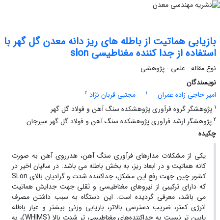
بازیابی هماتیت از باطله های ریز دانه معدن گل گهر با
استفاده از جدا کننده مغناطیسی slon
نوع مقاله : علمی - پژوهشی
نویسندگان
2
1
امیر حاجی زاده عمران
مجتبی قربان نژاد
1
پژوهشگر گروه فرآوری پژوهشکده سنگ آهن و فولاد گل گهر
2
پژوهشگر ارشد فرآوری پژوهشکده سنگ آهن و فولاد گل گهر سیرجان
چکیده
یکی از مشکلات مدارهای فرآوری سنگ آهن، هدرروی آهن به صورت
کانه هماتیت و در ابعاد ریز، به بخش باطله می باشد. در سالیان اخیر در
کشور چین جهت رفع این مشکل، جداکننده شدت و گرادیان بالای SLon
که دارای ترکیبی از نیروهای مغناطیسی و ثقلی جهت جدایش هماتیت
می باشد، معرفی گردیده است. این دستگاه به سبب داشتن مصرف
انرژی کمتر، ضریب دسترسی بالاتر، بازیابی وزنی بیشتر و عیار باطله
پایین تر نسبت به جداکننده‌های مغناطیسی تر شدت بالا (WHIMS)، به