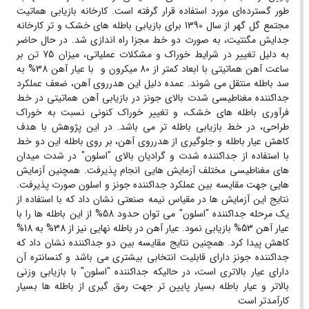
طور گسترده‌ای مورد استفاده قرار گرفته است. کارخانه بازیابی هماتیت
مجتمع گل گهر از سال 1390 برای بازیابی باطله های خشک و تر کارخانه
جدایش مگنتیت، به صورت دو خط مجزا راه اندازی شد. در حال حاضر
به دلیل تغییر در شرایط خوراک و مشکلات عملیاتی، میزان 75 تن بر
ساعت آهن هماتیتی با ابعاد کمتر از 80 میکرون و با عیار آهن 38% به
سد باطله منتقل می شوند. عمده دلیل این هدرروی آهن، ضعف عملکرد
جداکننده مغناطیسی شدت بالای جونز در بازیابی آهن هماتیتی در خط
فرآوری باطله های خشک، و تغییر خوراک کنونی نسبت به خوراک
طراحی، در خط بازیابی باطله تر می باشد. در این پژوهش با هدف
کاهش عیار باطله و جلوگیری از هدرروی آهن، بر روی باطله این دو خط
با استفاده از جداکننده شدت و گرادیان بالای "اسلون" در شدت میدان
های مغناطیسی مختلف آزمایش هایی انجام پذیرفت. همچنین آزمایش
هایی جهت مقایسه بین عملکرد جداکننده جونز و اسلون صورت پذیرفت.
نتایج این آزمایش ها در مقیاس نیمه صنعتی نشان داد که با استفاده از
یک مرحله جداکننده "اسلون" می توان حدود 58% از این باطله ها را با
عیار آهن 53% بازیابی نمود. عیار آهن در باطله نهایی نیز از 38% به 18%
کاهش پیدا کرد. همچنین نتایج مقایسه بین دو جداکننده نشان داد که
جداکننده جونز دارای قابلیت انتخابی بیشتری می باشد و کنسانتره آن
دارای عیار بالاتری است، در حالیکه جداکننده "اسلون" با بازیابی وزنی
بالاتر و عیار باطله بسیار پایین تر جهت رمق گیری از باطله ها بسیار
کارآمدتر است