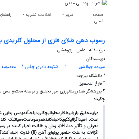
صفحه
مرور
اطلاعات نشریه
راهنمای
اصلی
رسوب دهی طلای فلزی از محلول کلریدی با اس
نوع مقاله : علمی - پژوهشی
نویسندگان
2
1
سپیده جوانشیر
شکوفه نادری چگنی
معصومه ت
1
دانشگاه بیرجند
2
فارغ التحصیل
3
پژوهشگر هیدرومتالورژی امور تحقیق و توسعه مجتمع مس 
چکیده
در
این
تحقیق بازیابی
طلا
از
محلول
لیچ
کلریدی
لجن
آندی
مس زدایی 
است.
اسید
اگزالیک
که
یک
احیاء
کننده
مرسوم
است،
سینتیک کندی
معرفی و تأثیر دما،
H
p
، زمان و غلظت احیاء کننده بر 
اگزالات به علت حضور
یون­های آهن (
II
) قدرت احیا
ء
کنندگ