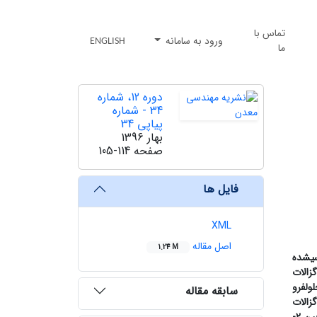
تماس با
ورود به سامانه
ENGLISH
ما
دوره 12، شماره
34 - شماره
پیاپی 34
بهار 1396
صفحه
105-114
فایل ها
XML
اصل مقاله
1.24 M
ی
شده
زالات
ول
فرو
سابقه مقاله
گزالات