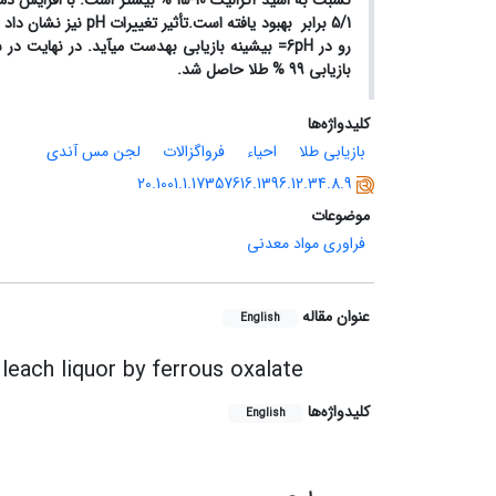
نسبت به اسید اگزالیک 10-15 % بیشتر است.
با افزایش دم
5/1 برابر بهبود یافته است.
تأثیر تغییرات
pH
نیز نشان داد که
رو در 6
pH=
بیشینه بازیابی به­دست می­آید.
در نهایت در شرایط بهینه دما 80 درجه 
بازیابی 99 % طلا حاصل شد.
کلیدواژه‌ها
بازیابی طلا
احیاء
فرواگزالات
لجن مس آندی
20.1001.1.17357616.1396.12.34.8.9
موضوعات
فراوری مواد معدنی
عنوان مقاله
English
leach liquor by ferrous oxalate
کلیدواژه‌ها
English