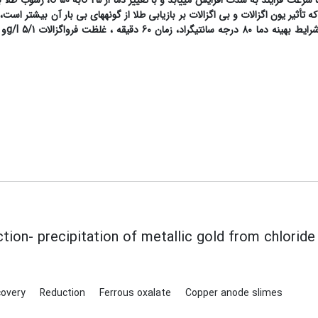
ا سرعت فرایند به شدت افزایش می­یابد و با تغییر دما
از
25
C
به
C
 تأثیر یون اگزالات و بی اگزالات بر بازیابی طلا از گونه­های بی بار آن بیشتر است، 
سانتیگراد، زمان 60 دقیقه ، غلظت فرواگزالات
5/1
g/l
و
tion- precipitation of metallic gold from chloride 
covery
Reduction
Ferrous oxalate
Copper anode slimes