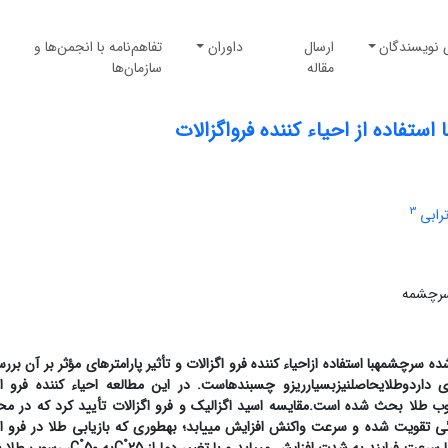
 نویسندگان
ارسال
داوران
تفاهم‌نامه با انجمن‌ها و
مقاله
سازمان‌ها
تفاده از احیاء کننده فرواگزالات
3
رابی
سرچشمه
شده
سرچشمه
با استفاده از
احیاء کننده فرو اگزالات و تأثیر پارامترهای مؤثر بر آن بررس
 دارد
و
طلای
حاصل
نیز
بسیار
ریز
و چسبنده
است
.
در این مطالعه احیاء کننده فرو اگ
رسوب طلا بحث شده است.
مقایسه اسید اگزالیک و فرو اگزالات تأیید کرد که در محل
ی تقویت شده و سرعت واکنش افزایش می­یابد
؛ به­طوری که بازیابی طلا در
فرو ا
°
°