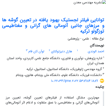
توانایی فیلتر لجستیک بهبود یافته در تعیین گوشه ها
و مرزهای جانبی آنومالی های گرانی و مغناطیسی
توزگولو ترکیه
نوع مقاله : علمی - پژوهشی
نویسندگان
3
2
1
احمد الوندی
هازل دنیزتوکتای
لوآن ثان فام
1
اداره پژوهش، نوآوری و فناوری، دانشگاه جامع علمی کاربردی، واحد استان
همدان، ایران
2
گروه مهندسی ژئوفیزیک، دانشگاه استانبول، استانبول، ترکیه
3
دانشکده فیزیک، دانشگاه علوم، دانشگاه ملی ویتنام، هانوی، ویتنام
10.22034/ijme.2022.538984.1889
چکیده
مهم‌ترین مشکل استفاده از فیلترهای تعیین گوشه، تعیین مرز
آنومالی‌های گرانی و مغناطیسی با عمق متفاوت و ادغام اثر آنومالی‌های