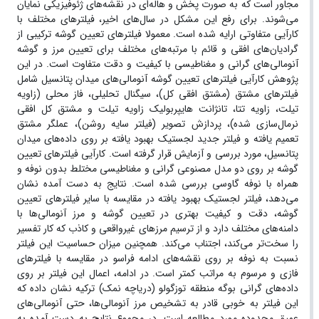
مجاور است که به صورت پخش و هاله‌ای در نقشه‌های ژئوفیزیکی نمایان
می‌شوند. برای رفع این مشکل در سال‌های اخیر، فیلترهای مختلف با
کارآیی متفاوتی ارایه شده است. معمولا فیلترهای تعیین گوشه ترکیبی از
گرادیان‌های افقی و قائم با مرتبه‌های مختلف برای تعیین مرز و گوشه
آنومالی‌های گرانی و مغناطیسی با کیفیت و دقت متفاوت است. در این
پژوهش کارآیی فیلترهای تعیین گوشه آنومالی‌های میدان پتانسیل شامل
فیلترهای مشتق (مشتق افقی کل)، سیگنال تحلیلی، فاز محلی (زاویه
تیلت، زاویه تتا، تانژانت هایپربولیک زاویه تیلت و مشتق کل افقی
نرمال‌سازی شده)، پردازش تصویر (فیلتر سایه روشن)، عملگر مشتق
تعمیم یافته و فیلتر جدید لجستیک بهبود یافته بر روی داده‌های میدان
پتانسیل، مورد بررسی و آزمایش قرار گرفته است. کارآیی فیلترهای تعیین
گوشه بر روی دو مدل مصنوعی گرانی و مغناطیسی مختلط بدون نوفه و
همراه با نوفه گاوسی بررسی شده است. نتایج به دست آمده نشان
می‌دهد، فیلتر لجستیک بهبود یافته در مقایسه با سایر فیلترهای تعیین
گوشه، دقت و کیفیت بهتری در تعیین گوشه و مرز آنومالی‌ها با
دامنه‌های مختلف دارد و از ترسیم مرزهای غیرواقعی و کاذب که کار تفسیر
را سخت‌تر می‌کند، اجتناب می‌کند. همچنین میزان حساسیت این فیلتر
نسبت به نوفه بر روی نقشه‌های ادامه فراسو در مقایسه با فیلترهای
فازی و مرسوم به مراتب کمتر است. در ادامه، اعمال این فیلتر بر روی
داده‌های گرانی بوگه منطقه توزگولو (دریاچه نمک) ترکیه نشان داده که
این فیلتر به خوبی قادر به تشخیص مرز آنومالی‌ها، حتی آنومالی‌های
عمیق محدوده مورد مطالعه است. در مجموع نتایج به دست آمده به