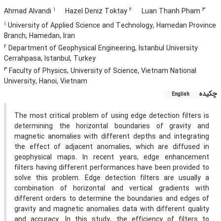
1
2
3
Ahmad Alvandi
Hazel Deniz Toktay
Luan Thanh Pham
1
University of Applied Science and Technology, Hamedan Province
Branch, Hamedan, Iran
2
Department of Geophysical Engineering, Istanbul University
Cerrahpasa, Istanbul, Turkey
3
Faculty of Physics, University of Science, Vietnam National
University, Hanoi, Vietnam
چکیده
English
The most critical problem of using edge detection filters is
determining the horizontal boundaries of gravity and
magnetic anomalies with different depths and integrating
the effect of adjacent anomalies, which are diffused in
geophysical maps. In recent years, edge enhancement
filters having different performances have been provided to
solve this problem. Edge detection filters are usually a
combination of horizontal and vertical gradients with
different orders to determine the boundaries and edges of
gravity and magnetic anomalies data with different quality
and accuracy. In this study, the efficiency of filters to