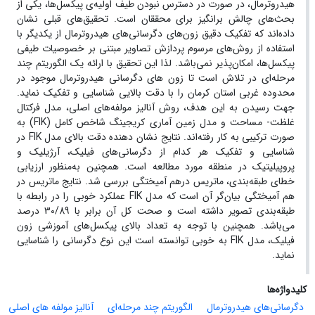
هیدروترمال، در صورت در دسترس نبودن طیف اولیه‌ی پیکسل‌ها، یکی از
بحث‌های چالش برانگیز برای محققان است. تحقیق‌های قبلی نشان
داده‌اند که تفکیک دقیق زون‌های دگرسانی‌های هیدروترمال از یکدیگر با
استفاده از روش‌های مرسوم پردازش تصاویر مبتنی بر خصوصیات طیفی
پیکسل‌ها، امکان‌پذیر نمی‌باشد. لذا این تحقیق با ارائه یک الگوریتم چند
مرحله‌ای در تلاش است تا زون های دگرسانی هیدروترمال موجود در
محدوده غربی استان کرمان را با دقت بالایی شناسایی و تفکیک نماید.
جهت رسیدن به این هدف، روش آنالیز مولفه‌های اصلی، مدل فرکتال
غلظت- مساحت و مدل زمین آماری کریجینگ شاخص کامل (FIK) به
صورت ترکیبی به کار رفته‌اند. نتایج نشان دهنده دقت بالای مدل FIK در
شناسایی و تفکیک هر کدام از دگرسانی‌های فیلیک، آرژیلیک و
پروپیلیتیک در منطقه مورد مطالعه است. همچنین به‌منظور ارزیابی
خطای طبقه‌بندی، ماتریس درهم آمیختگی بررسی شد. نتایج ماتریس در
هم آمیختگی بیان‌گر آن است که مدل FIK عملکرد خوبی را در رابطه با
طبقه‌بندی تصویر داشته است و صحت کل آن برابر با 30/89 درصد
می‌باشد. همچنین با توجه به تعداد بالای پیکسل‌های آموزشی زون
فیلیک، مدل FIK به خوبی توانسته است این نوع دگرسانی را شناسایی
نماید.
کلیدواژه‌ها
دگرسانی‌های هیدروترمال
الگوریتم چند مرحله‌ای
آنالیز مولفه های اصلی