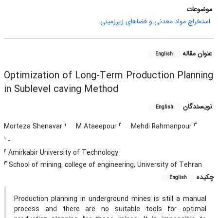
موضوعات
استخراج مواد معدنی و فضاهای زیرزمینی
عنوان مقاله
English
Optimization of Long-Term Production Planning
in Sublevel caving Method
نویسندگان
English
1
2
3
Morteza Shenavar
M Ataeepour
Mehdi Rahmanpour
1
-
2
Amirkabir University of Technology
3
School of mining, college of engineering, University of Tehran
چکیده
English
Production planning in underground mines is still a manual
process and there are no suitable tools for optimal