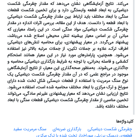
می‌کند. نتایج آزمایشگاهی نشان می‌دهد که مقدار چقرمگی شکست
دینامیکی به ابعاد قطعه وابستگی دارد و برای تخمین شکست قطعات
سنگی با ابعاد مختلف باید ارتباط بین مقدار چقرمگی شکست دینامیکی
با ابعاد قطعه را دانست. هدف از این مقاله، بررسی اثرات اندازه در مقدار
چقرمگی شکست دینامیکی مواد سنگی است. در این راستا، معیاری که
مبانی آن بر اساس معیار بیشینه تنش محیطی اصلاح شده می‌باشد،
پیشنهاد می‌گردد. در معیار پیشنهادی، برای محاسبه تنش‌های دینامیکی
اطراف ترک، علاوه بر جملات تکین، از جملات مرتبه بالاتر نیز استفاده
می‌شود. همچنین، پارامترهای مورد نیاز در این معیار همانند استحکام
کششی و فاصله بحرانی، با توجه به شرایط بارگذاری دینامیکی محاسبه و
جاگذاری می‌شوند. به‌منظور صحه‌گذاری این معیار، از نتایج آزمایشگاهی
موجود در مراجع علمی که در آن مقدار چقرمگی شکست دینامیکی یک
نوع سنگ مرمریت با استفاده از قطعات دیسکی شکلِ تخت شده دارای
سوراخ و ترک مرکزی با ابعاد مختلف محاسبه شده است، استفاده می‌شود.
نتایج ارزیابی نشان می‌دهد که معیار پیشنهادی علیرغم سادگی، می‌تواند
تخمین مناسبی از مقدار چقرمگی شکست دینامیکی قطعات سنگی با ابعاد
مختلف داشته باشد.
کلیدواژه‌ها
چقرمگی شکست دینامیکی
بارگذاری ضربه‌ای
سنگ مرمریت سفید
قطعه‌ی دیسک برزیلیِ سوراخ‌دارِ تخت شده با ترک مرکزی