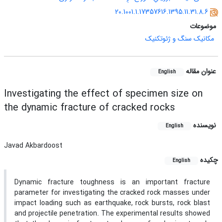
20.1001.1.17357616.1395.11.31.8.6
موضوعات
مکانیک سنگ و ژئوتکنیک
عنوان مقاله
English
Investigating the effect of specimen size on
the dynamic fracture of cracked rocks
نویسنده
English
Javad Akbardoost
چکیده
English
Dynamic fracture toughness is an important fracture
parameter for investigating the cracked rock masses under
impact loading such as earthquake, rock bursts, rock blast
and projectile penetration. The experimental results showed