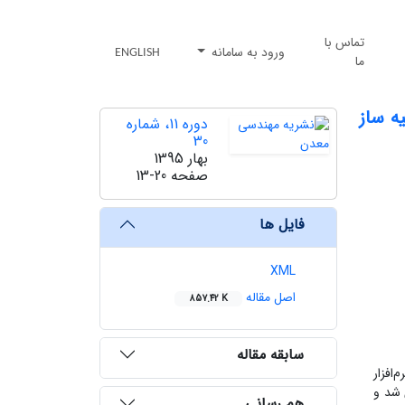
تماس با
ورود به سامانه
ENGLISH
ما
ه ساز
دوره 11، شماره
30
بهار 1395
صفحه
13-20
فایل ها
XML
اصل مقاله
857.42 K
سابقه مقاله
افزار
ی شد و
هم رسانی