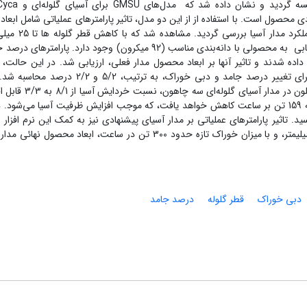
محصول است. با استفاده از از این دو مدل، تاثیر پارامترهای عملیاتی شامل ابعاد گ
درجه انباشتگی، درصد جامد و دبی خوراک ورودی، بر عملکرد م
افزایش میزان خوراک تازه تا 300 تن بر ساعت، امکان دستیابی به محصولی با دانه‌بندی مناسب (92 میکرون) وجود دارد. پارام
اده شدند و تاثیر آنها بر ابعاد محصول مدار فعلی، ارزیابی شد. در این حالت،
شبیه‌ساز در تخمین توزیع ابعادی سرریز هیدروسیکلون، برای تغییر درصد جامد و دبی خوراک، به ترتیب، 2
شبیه‌سازی همچنین نشان داد که با تغییر محل هیدروسیکلون در مدار آسیا
است. با این تغییر، میزان بار ورودی به آسیا نیز از 342 به 159 تن بر ساعت کاهش خواهد یافت، که موجب افزایش ظرفیت آسیا می‌شو
مدار به 85 میکرون خواهد رسید. تاثیر پارامترهای عملیاتی بر مدار آسیای پیشنهادی نیز به کمک این نرم افزا
دبی خوراک
قطر گلوله
درصد جامد