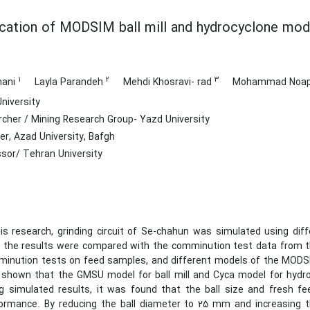
ication of MODSIM ball mill and hydrocyclone mode
1
2
3
hani
Layla Parandeh
Mehdi Khosravi- rad
Mohammad Noap
niversity
cher / Mining Research Group- Yazd University
er, Azad University, Bafgh
sor/ Tehran University
his research, grinding circuit of Se-chahun was simulated using 
 the results were compared with the comminution test data from the 
inution tests on feed samples, and different models of the MODSIM
shown that the GMSU model for ball mill and Cyca model for hydroc
g simulated results, it was found that the ball size and fresh fe
ormance. By reducing the ball diameter to 25 mm and increasing th