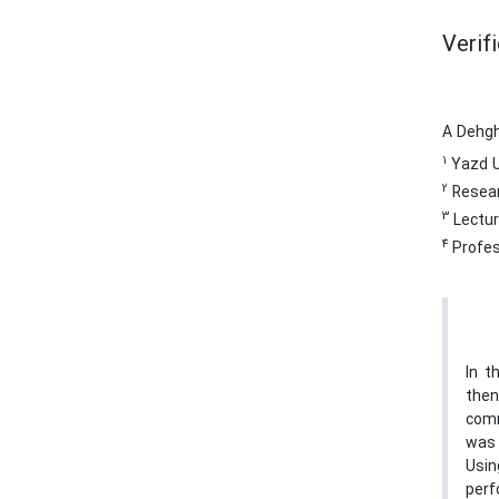
Verif
A Dehg
1
Yazd U
2
Resear
3
Lectur
4
Profes
In t
then
comm
was 
Usin
perf