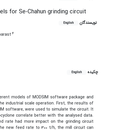
ls for Se-Chahun grinding circuit
نویسندگان
English
4
arast
چکیده
English
different models of MODSIM software package and
industrial scale operation. First, the results of
 software, were used to simulate the circuit. It
yclone correlate better with the analysed data.
ed rate had more impact on the grinding circuit
e new feed rate to 300 t/h, the mill circuit can