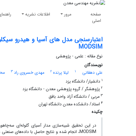
صفحه
مرور
اطلاعات نشریه
راهنمای
اصلی
اعتبارسنجی مدل های آسیا و هیدرو سیکلون
MODSIM
نوع مقاله : علمی - پژوهشی
نویسندگان
3
2
1
علی دهقانی
لیلا پرنده
مهدی خسروی راد
محم
1
دانشیار/ دانشگاه یزد
2
پژوهشگر / گروه پژوهشی معدن - دانشگاه یزد
3
مربی / دانشگاه آزاد واحد بافق
4
استاد/ دانشکده معدن دانشگاه تهران
چکیده
در این تحقیق شبیه‌سازی مدار آسیای گلوله‌ای سه‌چاهو
MODSIM، انجام شده و نتایج حاصل با داده‌های صنع