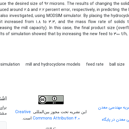
uce the desired size of 92 microns. The results of changing the solid
uced around 2.5 and 2.2 percent error, respectively, in predicting the 
also investigated, using MODSIM simulator. By placing the hydrocyclon
uit increased from 1.8 to 3.3, and the mass flow rate of solids 
reasing the mill capacity). In this case, the final product size (ov
lts of simulation showed that by increasing the new feed to 300 t/h, 
l simulation
mill and hydrocyclone models
feed rate
ball size
اشت
برای
Creative
این نشریه تحت مجوز بین‌المللی
مشتر
Commons Attribution 4.0
است.
 معدن در پایگاه