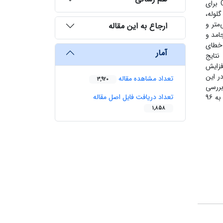
نتایج آن با داده‌های حاصل از نمونه‌برداری از مدار مقایسه گردید و نشان داده شد که مدل‌های GMSU برای آسیای گلوله‌ای و Cyca برای
لوله،
دار آسیا بررسی گردید. مشاهده شد که با کاهش قطر گلوله ها تا 25 میلی‌متر و
ارجاع به این مقاله
ترهای درصد جامد و
 خطای
آمار
5/ و 2/2 درصد محاسبه شد. نتایج
ی گلوله‌ای سه چاهون، نسبت خردایش آسیا از 8/1 به 3/3 قابل افزایش
د. در این
تعداد مشاهده مقاله
3,920
ر بررسی
تعداد دریافت فایل اصل مقاله
گردید. در این حالت نیز با انتخاب گلوله‌های با ابعاد 25 میلیمتر، و با میزان خوراک تازه حدود 300 تن در ساعت، ابعاد محصول نهائی مدار به 96
1,858