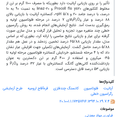
تأثیر را بر روی بازیابی آپاتیت دارد بطوریکه با مصرف 1100 گرم بر تن از
مخلوط کلکتورهای Procoll flo ys20 و linaz-20 به نسبت 90 به 10
درصد، با درصد جامد 20 و 5/8 pH=، کنسانتره آپاتیت با بازیابی بالای
88 درصد و عیار P
O
بالای 7 درصد در مرحله فلوتاسیون اولیه و
2
5
رمق‌گیری بدست آمد. نتایج آزمایش‌های انجام شده، به روش رگرسیون
خطی چند متغیره مورد تجزیه و تحلیل قرار گرفت و مدل سازی صورت
گرفته برای عیار و بازیابی نتایج مناسبی را ارائه کرد، بطوری که بر اساس
مدل، مقدار بازیابی 65/88 درصد تخمین زده‌شد و در عمل هم مقدار
5/88 درصد حاصل گشت. آزمایش‌های تکمیلی جهت افزایش عیار نشان
داد که با 4 مرحله شستشو، خردایش کنسانتره فلوتاسیون مرحله اولیه تا
45- میکرون و استفاده از 400 گرم بر تن دکسترین به عنوان
بازداشت‌کننده کانی‌های گانگ، کنسانتره‌ای با عیار 32 درصد P
O
و
2
5
بازیابی 53 درصد قابل دسترسی است.
کلیدواژه‌ها
آپاتیت
فلوتاسیون
کانسنگ چندفلزی
قره‌آقاج ارومیه
طرح آزمایشی
رگراسیون خطی
20.1001.1.17357616.1394.10.29.7.4
موضوعات
فراوری مواد معدنی