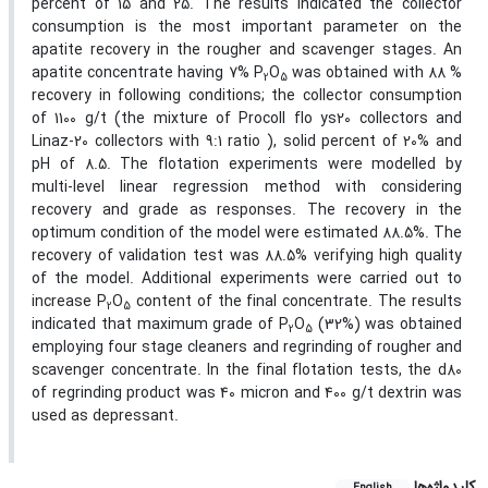
percent of 15 and 25. The results indicated the collector
consumption is the most important parameter on the
apatite recovery in the rougher and scavenger stages. An
apatite concentrate having 7% P
O
was obtained with 88 %
2
5
recovery in following conditions; the collector consumption
of 1100 g/t (the mixture of Procoll flo ys20 collectors and
Linaz-20 collectors with 9:1 ratio ), solid percent of 20% and
pH of 8.5. The flotation experiments were modelled by
multi-level linear regression method with considering
recovery and grade as responses. The recovery in the
optimum condition of the model were estimated 88.5%. The
recovery of validation test was 88.5% verifying high quality
of the model. Additional experiments were carried out to
increase P
O
content of the final concentrate. The results
2
5
indicated that maximum grade of P
O
(32%) was obtained
2
5
employing four stage cleaners and regrinding of rougher and
scavenger concentrate. In the final flotation tests, the d80
of regrinding product was 40 micron and 400 g/t dextrin was
used as depressant.
کلیدواژه‌ها