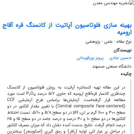
بهینه سازی فلوتاسیون آپاتیت از کانسنگ قره آقاج
ارومیه
نوع مقاله : علمی - پژوهشی
نویسندگان
حسین عبادی
پرویز پورقهرمانی
دانشگاه صنعتی صسهند
چکیده
در این مقاله تهیه کنسانتره آپاتیت به روش فلوتاسیون از کانسنگ
چندفلزی کانسار قره‌آقاج ارومیه که حاوی 5/2 درصد P
O
است مورد
2
5
مطالعه قرار گرفته‌است. آزمایش‌ها براساس طرح آزمایشی CCF
(Central composite face-centered) با تغییر مقدار کلکتور در دو
سطح 300 و 1100 گرم بر تن، pH در دو سطح 5/8 و 5/10، نسبت اختلاط
کلکتورها در دو سطح 10 و 30 درصد و درصد جامد در دو سطح 15 و 25
درصد انجام گرفت. نتایج بدست آمده نشان داد که میزان مصرف کلکتور
در مراحل پر عیار کنی اولیه (رافر) و رمق گیری (اسکوینجر) بیشترین