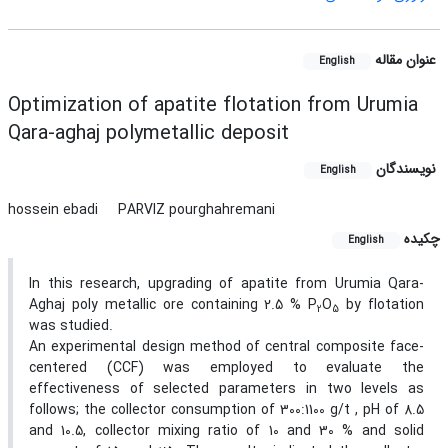
عنوان مقاله
English
Optimization of apatite flotation from Urumia
Qara-aghaj polymetallic deposit
نویسندگان
English
hossein ebadi
PARVIZ pourghahremani
چکیده
English
In this research, upgrading of apatite from Urumia Qara-
Aghaj poly metallic ore containing 2.5 % P
O
by flotation
2
5
was studied.
An experimental design method of central composite face-
centered (CCF) was employed to evaluate the
effectiveness of selected parameters in two levels as
follows; the collector consumption of 300:1100 g/t , pH of 8.5
and 10.5, collector mixing ratio of 10 and 30 % and solid