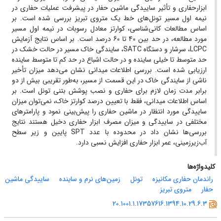
ابزارحفاری و تأثیر ساییدگی ماشین حفار در پیشرفت عملیات حفاری در
نیمه اول مسیر تونل‌های خط یک متروی تبریز بررسی شده است. بر
اساس مطالعات کانی‌شناسی، کوارتز معادل رسوبات در نیمه اول مسیر
مورد مطالعه، در حد بین 40 تا 60 درصد است. بر اساس نتایج آزمایش
LCPC، سرشار و دستگاه‌ SATC، سایندگی خاک مسیر در حالت خشک در
حد متوسط تا خیلی ساینده و در حالت اشباع در حد کم تا متوسط ساینده
ارزیابی شده است. بررسی اطلاعات میدانی نشان می‌دهد میزان تأخیر
ناشی از سایندگی خاک در این قسمت از مسیر، به‌طور تقریبی بیش از دو
برابر مدت زمان لازم برای حفاری و نصب پوشش بتنی تونل است. بر
اساس اطلاعات میدانی، فقط با تعیین درصد کوارتز خاک، نمی‌توان میزان
ساییدگی مورد انتظار در ماشین حفاری را پیش‌بینی نمود و پارامترهای
مختلفی در ساییدگی و میزان مصرف ابزار حفاری دخیل هستند نتایج
بررسی‌ها نشان داد در محدوده با عدد SPT پایین و زیر سطح
آب‌زیرزمینی، عمر ابزار حفاری افزایش نسبی دارد.
کلیدواژه‌ها
راندمان حفاری مکانیزه
تونل
زمین‌های نرم و ساینده
ساییدگی ماشین
حفار
متروی تبریز
20.1001.1.17357616.1394.10.29.6.3