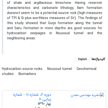
of shale and argillaceous limestone. Having reservoir
characteristics and carbonate lithology, Ilam formation
doesnot seem to be a potential source rock (high measures
of TPI & S1 plus worthless measures of S2). The findings of
this study showed that Gurpi formation along the tunnel
and Garu formation in more depths are good sources for
hydrocarbon seepages in Nousoud tunnel and the
neighboring areas.
کلیدواژه‌ها
English
Hydrocarbon source rocks
Nousoud tunnel
Geochemical
studies
Biomarkers
دوره 6، شماره 11 - شماره
پیاپی 11
بهار 1390