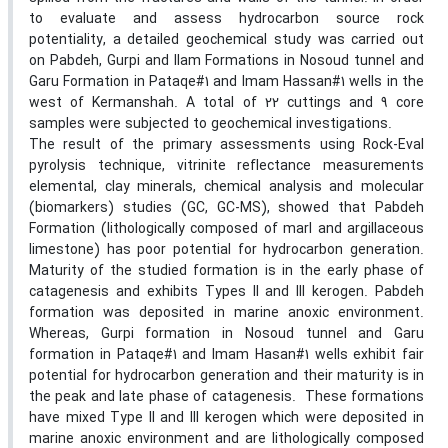
to evaluate and assess hydrocarbon source rock
potentiality, a detailed geochemical study was carried out
on Pabdeh, Gurpi and Ilam Formations in Nosoud tunnel and
Garu Formation in Pataqe#1 and Imam Hassan#1 wells in the
west of Kermanshah. A total of 22 cuttings and 9 core
samples were subjected to geochemical investigations.
The result of the primary assessments using Rock-Eval
pyrolysis technique, vitrinite reflectance measurements
elemental, clay minerals, chemical analysis and molecular
(biomarkers) studies (GC, GC-MS), showed that Pabdeh
Formation (lithologically composed of marl and argillaceous
limestone) has poor potential for hydrocarbon generation.
Maturity of the studied formation is in the early phase of
catagenesis and exhibits Types II and III kerogen. Pabdeh
formation was deposited in marine anoxic environment.
Whereas, Gurpi formation in Nosoud tunnel and Garu
formation in Pataqe#1 and Imam Hasan#1 wells exhibit fair
potential for hydrocarbon generation and their maturity is in
the peak and late phase of catagenesis. These formations
have mixed Type II and III kerogen which were deposited in
marine anoxic environment and are lithologically composed