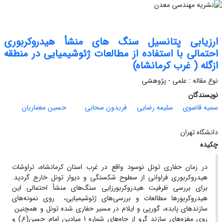
ارزیابی پتانسیل سنگ های منشأ هیدروکربوری
احتمالی با استفاده از مطالعات ژئوشیمیایی در منطقه
ازگله ( غرب کرمانشاه)
نوع مقاله : علمی - پژوهشی
نویسندگان
سمیه قاضوی
سلیمه رضایی
فریدون سحابی
حسین معماریان
دانشگاه تهران
چکیده
در زمان حفاری تونل نوسود واقع در غرب استان کرمانشاه، تراوشات
هیدروکربوری فراوانی از سطوح شکستگی و دیوار تونل خارج گردید.
برای بررسی ظرفیت هیدروکربورزایی سنگ‌های منشأ احتمالی این
هیدروکربورها مطالعات و بررسی‌های ژئوشیمیایی، روی نمونه‌های
سازندهای پابده، گورپی و ایلام در مسیر حفاری شده تونل و همچنین
روی مغزه‌های سازند گرو از چاه‌های شماره 1 میادین امام حسن(ع) و