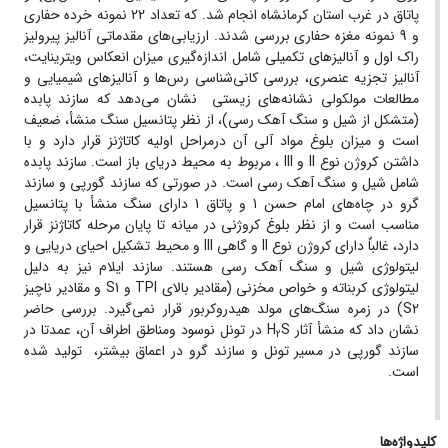
پاتاق در غرب استان کرمانشاه انجام شد. که تعداد 22 نمونه خرده حفاری
و 9 نمونه مغزه حفاری بررسی شدند. ارزیابی‌های مقدماتی آنالیز پیرولیز
راک اول و آنالیزهای تکمیلی شامل اندازه‌گیری میزان انعکاس ویترینایت،
آنالیز تجزیه عنصری، بررسی کانی‌شناسی رس‌ها و آنالیزهای شیمیایی و
مطالعات مولکولی نشانه‌های زیستی نشان می‌دهد که سازند پابده
(متشکل از شیل و سنگ آهک رسی)، از نظر پتانسیل سنگ منشأ، ضعیف
است و میزان بلوغ مواد آلی آن درمراحل اولیه کاتاژنز قرار دارد و با
داشتن کروژن نوع II و III ، مربوط به محیط دریای باز است. سازند پابده
شامل شیل و سنگ آهک رسی است. در صورتی که سازند گورپی و سازند
گرو در چاه‌های امام حسن 1 و پاتاق 1 دارای سنگ منشأ با پتانسیل
مناسب است و از نظر بلوغ کروژنی در میانه تا پایان مرحله کاتاژنز قرار
دارد، غالباٌ دارای کروژن نوع II و گاهی III و محیط تشکیل احیای دریایی و
لیتولوژی شیل و سنگ آهک رسی هستند. سازند ایلام نیز به دلیل
لیتولوژی کربناته و خواص مخزنی (مقادیر بالای TPI و S1 و مقادیر ناچیز
S2) در زمره سنگ‌های مولد هیدروکربور قرار نمی‌گیرد. بررسی حاضر
نشان داد که منشأ آثار H
S در تونل نوسود ومناطق اطراف آن، عمدتا در
2
سازند گورپی در مسیر تونل و سازند گرو در اعماق بیشتر، تولید شده
است.
کلیدواژه‌ها