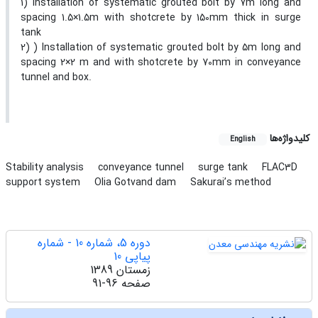
1) Installation of systematic grouted bolt by 7m long and
spacing 1.5×1.5m with shotcrete by 150mm thick in surge
tank
2) ) Installation of systematic grouted bolt by 5m long and
spacing 2×2 m and with shotcrete by 70mm in conveyance
tunnel and box.
کلیدواژه‌ها
English
Stability analysis
conveyance tunnel
surge tank
FLAC3D
support system
Olia Gotvand dam
Sakurai’s method
دوره 5، شماره 10 - شماره
پیاپی 10
زمستان 1389
صفحه
91-96