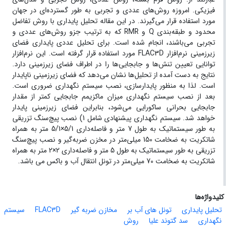
فیزیکی. امروزه روش‌های عددی و تجربی به طور گسترده‌ای در جهان
مورد استفاده قرار می‌گیرند. در این مقاله تحلیل پایداری با روش تفاضل
محدود و طبقه‌بندی Q و RMR که به ترتیب جزو روش‌های عددی و
تجربی می‌باشند، انجام شده است. برای تحلیل عددی پایداری فضای
زیرزمینی نرم‌افزار FLAC3D مورد استفاده قرار گرفته است. این نرم‌افزار
توانایی تعیین تنش‌ها و جابجایی‌ها را در اطراف فضای زیرزمینی دارد.
نتایج به دست آمده از تحلیل‌ها نشان می‌دهد که فضای زیرزمینی ناپایدار
است. لذا به منظور پایدارسازی، نصب سیستم نگهداری ضروری است.
بعد از نصب سیستم نگهداری میزان ماکزیمم جابجایی کمتر از مقدار
جابجایی بحرانی ساکورایی می‌شود، بنابراین فضای زیرزمینی پایدار
خواهد شد. سیستم نگهداری پیشنهادی شامل 1) نصب پیچ‌سنگ تزریقی
به طور سیستماتیک به طول 7 متر و فاصله‌داری 5/1×5/1 متر به همراه
شاتکریت به ضخامت 150 میلی‌متر در مخزن ضربه‌گیر و نصب پیچ‌سنگ
تزریقی به طور سیستماتیک به طول 5 متر و فاصله‌داری 2×2 متر به همراه
شاتکریت به ضخامت 70 میلی‌متر در تونل انتقال آب و باکس می باشد.
کلیدواژه‌ها
تحلیل پایداری
تونل های آب بر
مخازن ضربه گیر
FLAC3D
سیستم
نگهداری
سد گتوند علیا
روش