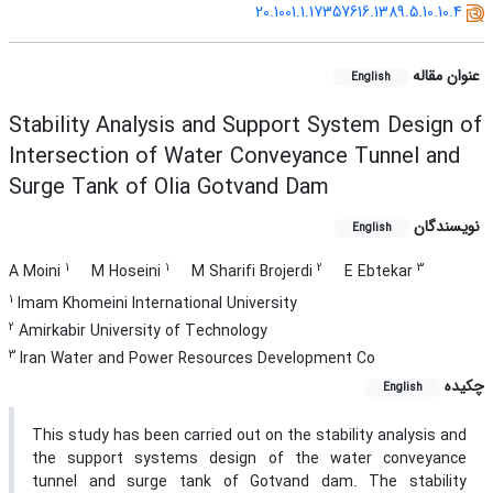
20.1001.1.17357616.1389.5.10.10.4
عنوان مقاله
English
Stability Analysis and Support System Design of
Intersection of Water Conveyance Tunnel and
Surge Tank of Olia Gotvand Dam
نویسندگان
English
1
1
2
3
A Moini
M Hoseini
M Sharifi Brojerdi
E Ebtekar
1
Imam Khomeini International University
2
Amirkabir University of Technology
3
Iran Water and Power Resources Development Co
چکیده
English
This study has been carried out on the stability analysis and
the support systems design of the water conveyance
tunnel and surge tank of Gotvand dam. The stability