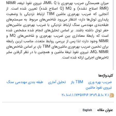
میزان همبستگی ضریب بهره‌وری با RMR، Q، نیروی نفوذ تیغه، NRMR
(RMR اصلاح نشده) و MQ (Q اصلاح شده) تعیین شده است. از
آنجایی که ضریب بهره‌وری ماشین TBM ارتباط نزدیکی با وضعیت
پایداری تونل‌ها دارد؛ انتظار می‌رود شاخص‌های مربوط به سیستم‌های
طبقه‌بندی مهندسی سنگ ارتباط نزدیکی با ضریب بهره‌وری ماشین‌های
حفر تونل داشته باشند. بر اساس تحلیل‌های انجام شده مشخص شده
است که رابطة معناداری بین ضریب بهره‌وری و شاخص‌های MQ و
NRMR وجود دارد؛ لذا پس از بررسی روابط متعدد، مناسب ترین رابطه
برای تخمین ضریب بهره‌وری ماشین‌های TBM باز، بر اساس شاخص‌های
MQ، NRMR، نیروی نفوذ تیغة ماشین و همچنین با در نظر گرفتن سایر
تاخیر‌های اجرایی ارائه شده است.
کلیدواژه‌ها
ضریب بهره وری
TBM باز
تحلیل آماری
طبقه بندی مهندسی سنگ
نیروی نفوذ ماشین
20.1001.1.17357616.1389.5.10.7.1
عنوان مقاله
English