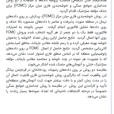
هدف‌ایجاد مدل اکتشافی مناسب، پروسه داده‌ها با استفاده از دو روش
جداسازی جوامع سنگی و خوشه‌بندی فازی میان مرکز (FCMC) برای
حذف مؤلفه سنژنتیک اقدام گردید.
در روش خوشه‌بندی فازی میان مرکز (FCMC)، پردازش بر روی داده‌های
نرمال در منطقه صورت پذیرفت و عناصر با داده‌های سنسورد بالا حذف و
روی داده‌ها تحلیل فاکتوری انجام گرفت. سپس باتوجه به امتیازات
فاکتوری، فقط یک یا دو عنصر از هر گروه انتخاب شده وروش FCMC
روی آنها اعمال گردید. نتایج حاصل از‌این روش تعداد 6خوشه را به‌عنوان
خوشه بهینه معرفی کرده و با رسم نقشه مقادیر بازماند، مناطق امیدبخش
کانی‌زایی مشخص گردید. نتایج حاصل از اعمال FCMC بر روی داده‌های
ژئوشیمیایی منطقه که بر اساس منطق فازی استوار است نشان می‌دهد
که با عضویت هر نمونه در چند خوشه و محاسبه مقادیر بازماند، مؤلفه
سنژنتیک خنثی و آنومالی‌های ماسک شده آشکار می‌شوند.
مقایسه دو روش بر روی داده‌های رسوبات رودخانه‌ای در قره‌چمن بیانگر
‌این واقعیت است که بکارگیری روش خوشه‌بندی فازی قابلیت اعمال آن
را در مدت زمان کمتر و با دقت بیشتر جهت ثبت آنومالی‌های منطقه‌ای
تأیید و کارآمدی ‌این روش در مقایسه با روش جداسازی جوامع سنگی
خصوصاً در مرحله اکتشافات ناحیه‌ای که تعداد نمونه‌ها بسیار زیادند را
نشان می‌دهد.