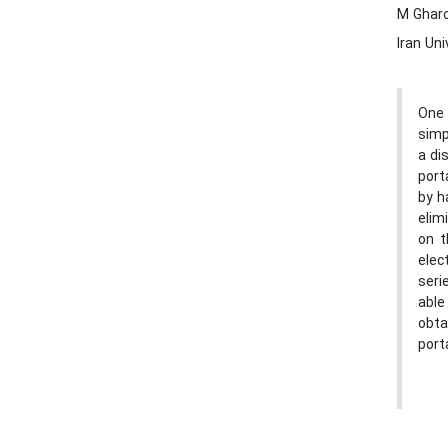
M Gharo
Iran Un
One 
simp
a di
port
by h
elim
on t
elec
seri
able
obta
port