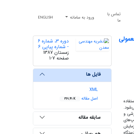
تماس با
ورود به سامانه
ENGLISH
ما
عمولی
دوره 3، شماره 6
- شماره پیاپی 6
زمستان 1387
صفحه
1-7
فایل ها
XML
اصل مقاله
361.41 K
تفاده
‌شود.
رشی و
سابقه مقاله
پ‌های
زمایش
این دستگاه
هم رسانی