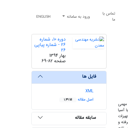
تماس با
ورود به سامانه
ENGLISH
ما
دوره 10، شماره
26 - شماره پیاپی
26
بهار 1394
صفحه
69-82
فایل ها
XML
اصل مقاله
1.49 M
 مهمی
 آسیا
هیزات
سابقه مقاله
فته و