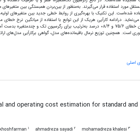
 سنجیده شده‌است. در تابع رگرسیون تک‌‌متغیره، قطر و یا ظرفیت دستگاه و در
ستقل مورد استفاده قرار می‌گیرند. به‌منظور از بین‌بردن همبستگی بین متغیر‌های 
فاده شده‌است. این تکنیک با بهره‌گیری از روابط خطی جدید بین متغیرهای اولیه، 
ماید. درادامه کارآیی هریک از این توابع با استفاده از میانگین نرخ خطای م
بررسی باقیمانده‌ها ارزیابی شده‌است. به‌طور میانگین میزان خطای 75/6 و 08/4 درصد به‌ترتیب برای رگرسیون تک و چندمتغیره 
آوری است. همچنین توزیع نرمال باقیمانده‌های مدل، گواهی برکارآیی مدل‌های ارائ
ای اصلی
al and operating cost estimation for standard and
1
2
3
khoshfarman
ahmadreza sayadi
mohamadreza khalesi