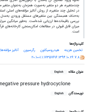
نحوه ورود صحیح آن به‌مدل‌ با آزمون‌های آماری مناسب
چندمتغیره، هر دو متغیر به‌صورت همزمان به‌عنوان متغیر م
در تحلیل چند متغیره، از روش آنالیز مؤلفه‌های اصلی است
به‌حذف همبستگی بین متغیرهای مستقل ورودی به‌مدل می‌ن
میزان قابل قبولی در مطالعات امکان‌سنجی کارخانه‌های فر
است.
کلیدواژه‌ها
تخمین هزینه
هیدروسیکلون
رگرسیون
آنالیز مؤلفه‌ه
20.1001.1.17357616.1394.10.26.7.8
عنوان مقاله
English
 negative pressure hydrocyclone
نویسندگان
English
کلیدواژه‌ها