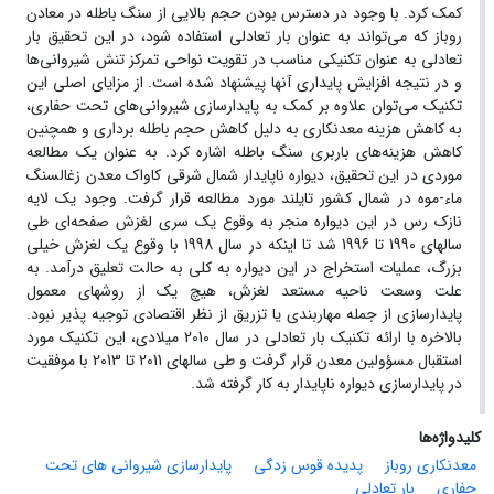
کمک کرد. با وجود در دسترس بودن حجم بالایی از سنگ باطله در معادن
روباز که می‌تواند به عنوان بار تعادلی استفاده شود، در این تحقیق بار
تعادلی به عنوان تکنیکی مناسب در تقویت نواحی تمرکز تنش شیروانی‌ها
و در نتیجه افزایش پایداری آنها پیشنهاد شده است. از مزایای اصلی این
تکنیک می‌توان علاوه بر کمک به پایدارسازی شیروانی‌های تحت حفاری،
به کاهش هزینه معدنکاری به دلیل کاهش حجم باطله برداری و همچنین
کاهش هزینه‌های باربری سنگ باطله اشاره کرد. به عنوان یک مطالعه
موردی در این تحقیق، دیواره ناپایدار شمال شرقی کاواک معدن زغالسنگ
ماء-موه در شمال کشور تایلند مورد مطالعه قرار گرفت. وجود یک لایه
نازک رس در این دیواره منجر به وقوع یک سری لغزش صفحه‌ای طی
سالهای 1990 تا 1996 شد تا اینکه در سال 1998 با وقوع یک لغزش خیلی
بزرگ، عملیات استخراج در این دیواره به کلی به حالت تعلیق درآمد. به
علت وسعت ناحیه مستعد لغزش، هیچ یک از روشهای معمول
پایدارسازی از جمله مهاربندی یا تزریق از نظر اقتصادی توجیه پذیر نبود.
بالاخره با ارائه تکنیک بار تعادلی در سال 2010 میلادی، این تکنیک مورد
استقبال مسؤولین معدن قرار گرفت و طی سالهای 2011 تا 2013 با موفقیت
در پایدارسازی دیواره ناپایدار به کار گرفته شد.
کلیدواژه‌ها
معدنکاری روباز
پدیده قوس زدگی
پایدارسازی شیروانی های تحت
حفاری
بار تعادلی