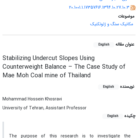
20.1001.1.17357616.1394.10.27.10.3
موضوعات
مکانیک سنگ و ژئوتکنیک
عنوان مقاله
English
Stabilizing Undercut Slopes Using
Counterweight Balance – The Case Study of
Mae Moh Coal mine of Thailand
نویسنده
English
Mohammad Hossein Khosravi
University of Tehran, Assistant Professor
چکیده
English
The purpose of this research is to investigate the