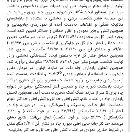
تولید از چاه انجام می‌شود. طی این عملیات سیال به‌خصوص با فشار
مورد نیاز به‌منظور ایجاد شکاف در دیواره بدرون چاه تزریق می‌شود. در
این مطالعه فشار شکست برشی و کششی با استفاده از پارامترهای
مکانیک سنگی و اطلاعات به‌دست آمده از نمودارهای چاه‌پیمایی و
همچنین تنش برجای عمودی و افقی حداقل و حداکثر تعیین شده است.
پنجره ایمن گل در محدوده 84/0 تا 4/2 گرم بر سانتی‌متر مکعب تعیین
شد. حداقل فشار مجاز گل در جلوگیری از شکست برشی بین 51/33 تا
89/52 و حداکثر آن بین 47/40 تا 97/55 مگاپاسکال تعیین شد.
همچنین حداقل فشار گل لازم به‌منظور ایجاد گسیختگی کششی و در
نهایت شکست هیدرولیکی بین 87/108 تا 38/151 مگاپاسکال برآورد شد.
همچنین تحلیل پایداری چاه نفت در سازند فهلیان در میدان نفتی
3D
دارخوین، با استفاده از نرم‌افزار عددی FLAC
و اطلاعات به‌دست آمده
از نمودارهای چاه‌پیمایی برآورد شده‌است، فشار و وزن گل حفاری در آغاز
حرکت پلاستیک دیواره چاه و همچین آغاز گسیختگی برشی در دیواره
چاه برای 5 متر از سازند سنگ آهک مخزن به‌دست آمد. همچنین تحلیل
پایداری چاه در امتداد قائم، تنش افقی حداقل و تنش افقی حداکثر انجام
شده‌است. آغاز حرکت پلاستیک و گسیختگی برشی در دیواره چاه در
فشار گل 71/141 مگاپاسکال (43/198 پوند بر فوت مکعب) و 81/21
مگاپاسکال ( 54/30 پوند بر فوت مکعب) اتفاق می‌افتد. نتایج نشان
می‌دهد حداکثر جابه‌جایی افقی دیواره چاه در فشار گل 6/142 مگاپاسکال
در شرایط حفاری عمودی در امتداد تنش افقی حداقل و حداکثر به‌ترتیب