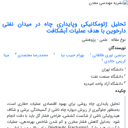
تحلیل ژئومکانیکی وپایداری چاه در میدان نفتی
دارخوین با هدف عملیات آبشکافت
نوع مقاله : علمی - پژوهشی
نویسندگان
3
2
1
مرتضی نوری طالقانی
بهرام حبیب نیا
محمدرضا معتضدی
مینا
2
کریمی خالدی
1
دانشگاه تهران
2
دانشگاه صنعت نفت
3
دانشگاه آزاد واحد امیدیه
چکیده
تحلیل پایداری چاه روشی برای بهبود اقتصادی عملیات حفاری است،
به‌منظور جلوگیری از ریزش دیواره چاه ناشی از گسیختگی برشی و شکاف
هیدرولیکی ناشی از شکست کششی، طراحی فشار گل باید با دقت انجام
شود. به‌دلیل کاهش فشار مخزن و کم شدن شاخص بهره‌دهی، عملیات
شکست هیدرولیکی(Hydraulic Fracturing) برای بالا بردن تراوایی و