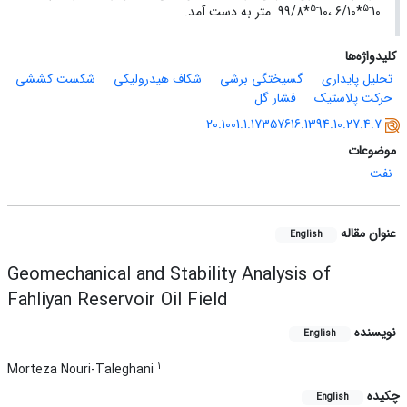
5-
5-
10*6/10 ،
10*99/8 متر به ‌دست آمد.
کلیدواژه‌ها
تحلیل پایداری
گسیختگی برشی
شکاف هیدرولیکی
شکست کششی
حرکت پلاستیک
فشار گل
20.1001.1.17357616.1394.10.27.4.7
موضوعات
نفت
عنوان مقاله
English
Geomechanical and Stability Analysis of
Fahliyan Reservoir Oil Field
نویسنده
English
1
Morteza Nouri-Taleghani
چکیده
English