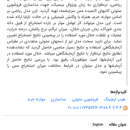
ریاضی، نرم‏افزاری به زبان ویژوال بیسیک، جهت مدل‏سازی فروشویی
ستونی کانی‏های اکسیده مس سرچشمه، تهیه گردید. این مدل ریاضی بر
اساس موازنه جرم، همراه با واکنش شیمیایی و در حالت ناپایا ارائه شده
است. این مدل می‏تواند اثر عوامل موثر بر بازده استخراج از قبیل دانه
بندی خوراک، زمان جریان حلال، میزان تراکم، نرخ پاشش، درجه حرارت
عملیات و غلظت حلال مورد استفاده را در پیش‏بینی نتایج استخراج تعیین
نماید. برای تایید صحت مدل نیز از تست‏های ستونی متعددی در مقیاس
آزمایشگاهی استفاده و نتایج بسیا‏ر مناسبی حاصل گردید که نشان‏دهنده
تطابق نتایج نرم‏افزار با نتایج آزمایشگاهی می‏باشد. حلال مورد استفاده در
این آزمایش‏ها، اسید سولفوریک رقیق بود. با بررسی نتایج حاصل از
آزمایش‏ها و مدل می‏توان در شرایط مختلف، میزان استخراج مس را
پیش‏بینی نمود.
کلیدواژه‌ها
هیپ لیچینگ
فروشویی ستونی
مدل‏سازی
موازنه جرم
20.1001.1.17357616.1388.4.7.3.4
عنوان مقاله
English