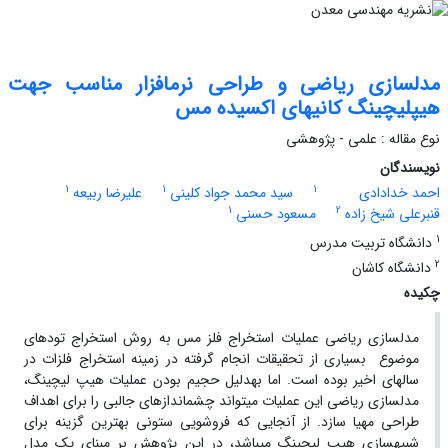
مدل‏سازی ریاضی و طراحی نرم‏افزار مناسب جهت
هیپ‏لیچینگ کانی‏های اکسیده مس
نوع مقاله : علمی - پژوهشی
نویسندگان
1
1
1
احمد خدادادی
سید محمد جواد کلینی
علیرضا ربیعه
1
2
قنبرعلی شیخ زاده
مسعود حسنی
1
دانشگاه تربیت مدرس
2
دانشگاه کاشان
چکیده
مدل‏سازی ریاضی عملیات استخراج فلز مس به روش استخراج توده‏ای
موضوع بسیاری از تحقیقات انجام گرفته در زمینه استخراج فلزات در
سال‏های اخیر بوده است. اما به‏دلیل حجیم بودن عملیات هیپ لیچینگ،
مدل‏سازی ریاضی این عملیات می‏تواند چشم‏اندازهای جالبی را برای اهداف
طراحی مهیا سازد. از آنجایی که فروشویی ستونی بهترین گزینه برای
شبیه‏سازی هیپ لیچینگ می‏باشد، در این پژوهش بر مبنای یک مدل