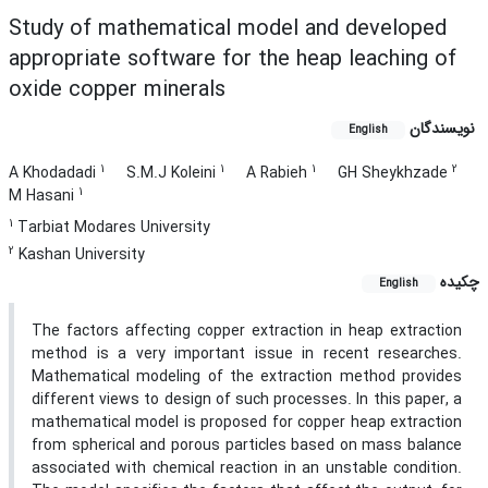
Study of mathematical model and developed
appropriate software for the heap leaching of
oxide copper minerals
نویسندگان
English
1
1
1
2
A Khodadadi
S.M.J Koleini
A Rabieh
GH Sheykhzade
1
M Hasani
1
Tarbiat Modares University
2
Kashan University
چکیده
English
The factors affecting copper extraction in heap extraction
method is a very important issue in recent researches.
Mathematical modeling of the extraction method provides
different views to design of such processes. In this paper, a
mathematical model is proposed for copper heap extraction
from spherical and porous particles based on mass balance
associated with chemical reaction in an unstable condition.