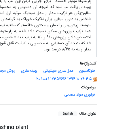
پارامترها مهم‌تر هستند. برای اجرایی کردن این امر، با 
بهینه‌ای یافت می‌شود که نتیجه آن دستیابی به محصول
متالورژیکی هر ترکیب مدار از مدل سینتیک مرتبه اول استف
شاخص به عنوان مبنایی برای تفکیک خوراک به گونه‌های م
همه ترکیب وزن‌های ممکن نسبت داده شده به پارامترهای م
اختصاص دادن وزن‌های 9/0 و 1/0
مدار اولیه به 8/65 درصد بود.
کلیدواژه‌ها
فلوتاسیون
مدل‌سازی سینتیکی
بهینه‌سازی
روش مجمو
20.1001.1.17357616.1394.10.26.4.5
موضوعات
فراوری مواد معدنی
عنوان مقاله
English
shing plant