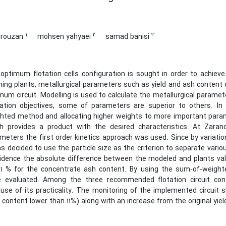
1
2
3
irouzan
mohsen yahyaei
samad banisi
optimum flotation cells configuration is sought in order to achieve 
ing plants, metallurgical parameters such as yield and ash content 
mum circuit. Modelling is used to calculate the metallurgical paramet
ation objectives, some of parameters are superior to others. In
hted method and allocating higher weights to more important param
h provides a product with the desired characteristics. At Zarand
meters the first order kinetics approach was used. Since by variation 
as decided to use the particle size as the criterion to separate var
idence the absolute difference between the modeled and plants val
1.1 % for the concentrate ash content. By using the sum-of-weigh
 evaluated. Among the three recommended flotation circuit con
use of its practicality. The monitoring of the implemented circuit 
 content lower than 11%) along with an increase from the original yie