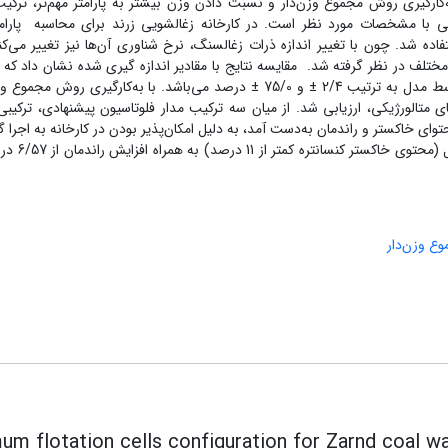
به‌کارگیری روش مجموع وزن‌دار و نسبت دادن وزن بیشتر به پارامتر مهم‌تر، ترکیب
ی با مشخصات مورد نظر است. در کارخانه زغالشویی زرند برای محاسبه پارام
اده شد. چون با تغییر اندازه ذرات زغالسنگ، نرخ شناوری آن‌ها نیز تغییر می‌کن
ختلف در نظر گرفته شد. مقایسه نتایج با مقادیر اندازه گیری شده نشان داد که
متوسط پیش‌بینی راندمان و محتوی خاکستر کنسانتره توسط مدل به ترتیب 2/4 ± و 75/0 ± درصد می‌باشد. با به‌کارگیری روش 
تالورژیکی، ارزیابی شد. از میان سه ترکیب مدار فلوتاسیون پیشنهادی، ترکیبی 
 به ترتیب به شاخص محتوای خاکستر و راندمان به‌دست آمد، به دلیل امکان‌پذیر بودن در کارخانه به اجرا
شد که نتیجه آن دستیابی به محصولی با کیفیت قاب
ع وزن‌دار
um flotation cells configuration for Zarnd coal wa