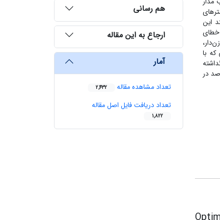
 مدار
هم رسانی
ترهای
د این
 خطای
ارجاع به این مقاله
مجموع وزن‌دار،
که با
آمار
 گداشته
ل قبول (محتوی خاکستر کنسانتره کمتر از 11 درصد) به همراه افزایش راندمان از 6/57 درصد در
تعداد مشاهده مقاله
2,432
تعداد دریافت فایل اصل مقاله
1,822
Optim