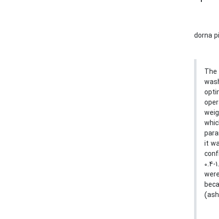
dorna p
The 
wash
opti
oper
weig
whic
para
it w
conf
0.4-
were
beca
(ash