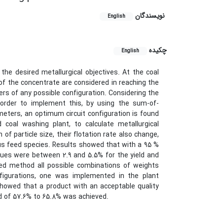
نویسندگان
English
چکیده
English
the desired metallurgical objectives. At the coal
of the concentrate are considered in reaching the
ers of any possible configuration. Considering the
 order to implement this, by using the sum-of-
eters, an optimum circuit configuration is found
 coal washing plant, to calculate metallurgical
of particle size, their flotation rate also change,
ious feed species. Results showed that with a 95 %
ues were between 2.9 and 5.5% for the yield and
ted method all possible combinations of weights
figurations, one was implemented in the plant
showed that a product with an acceptable quality
ld of 57.6% to 65.8% was achieved.