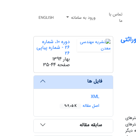
تماس با
ورود به سامانه
ENGLISH
ما
وراثتی
دوره 10، شماره
26 - شماره پیاپی
26
بهار 1394
صفحه
35-44
فایل ها
XML
اصل مقاله
909.05 K
ترهای
ترهای
سابقه مقاله
 دیگر