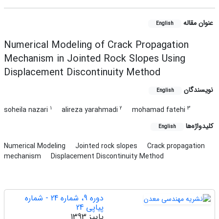
عنوان مقاله
English
Numerical Modeling of Crack Propagation
Mechanism in Jointed Rock Slopes Using
Displacement Discontinuity Method
نویسندگان
English
1
2
3
soheila nazari
alireza yarahmadi
mohamad fatehi
کلیدواژه‌ها
English
Numerical Modeling
Jointed rock slopes
Crack propagation
mechanism
Displacement Discontinuity Method
دوره 9، شماره 24 - شماره
پیاپی 24
پاییز 1393