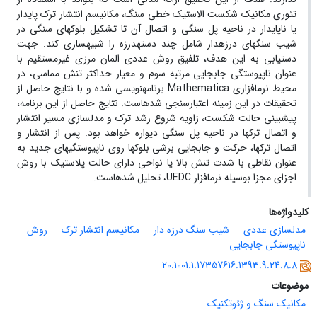
تئوری مکانیک شکست الاستیک خطی سنگ، مکانیسم انتشار ترک پایدار
یا ناپایدار در ناحیه پل سنگی و اتصال آن تا تشکیل بلوک‏های سنگی در
شیب سنگ‏های درزه‏دار شامل چند دسته‏درزه را شبیه‏سازی کند. جهت
دستیابی به این هدف، تلفیق روش عددی المان مرزی غیرمستقیم با
عنوان ناپیوستگی جابجایی مرتبه سوم و معیار حداکثر تنش مماسی، در
محیط نرم‏افزاری Mathematica برنامه‏نویسی شده و با نتایج حاصل از
تحقیقات در این زمینه اعتبارسنجی شده‏است. نتایج حاصل از این برنامه،
پیش‏بینی حالت شکست، زاویه شروع رشد ترک و مدلسازی مسیر انتشار
و اتصال ترک‏ها در ناحیه پل سنگی دیواره خواهد بود. پس از انتشار و
اتصال ترک‏ها، حرکت و جابجایی برشی بلوک‏ها روی ناپیوستگی‏های جدید به
عنوان نقاطی با شدت تنش بالا یا نواحی دارای حالت پلاستیک با روش
اجزای مجزا بوسیله نرم‏افزار UEDC، تحلیل شده‏است.
کلیدواژه‌ها
مدلسازی عددی
شیب ‏سنگ درزه ‏دار
مکانیسم انتشار ترک
روش
ناپیوستگی جابجایی
20.1001.1.17357616.1393.9.24.8.8
موضوعات
مکانیک سنگ و ژئوتکنیک