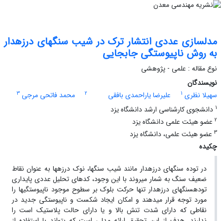
مدلسازی عددی انتشار ترک در شیب سنگ‏های درزه‏دار
به روش ناپیوستگی جابجایی
نوع مقاله : علمی - پژوهشی
نویسندگان
3
2
1
سهیلا نظری
علیرضا یاراحمدی بافقی
محمد فاتحی مرجی
1
دانشجوی کارشناسی ارشد دانشگاه یزد
2
عضو هیئت علمی دانشگاه یزد
3
عضو هیئت علمی، دانشگاه یزد
چکیده
در توده سنگ‏های درزه‏دار مانند شیب سنگ‏ها، نوک درزه‏ها به عنوان نقاط
ضعیف سنگ به شمار می‏روند با این وجود، کدهای تحلیل عددی پایداری
توده‏سنگ‏های درزه‏دار تنها حرکت بلوک بر سطوح موجود ناپیوستگی‏ها را
مورد توجه قرار می‏دهند و امکان ایجاد شکست و ناپیوستگی جدید در
نقاطی که دارای شدت تنش بالا و یا دارای حالت پلاستیک است را
ندارند. هدف از این تحقیق ارائه مدلی است که بتواند با استفاده از