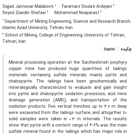
1
2
Sajjad Jannesar Malakooti
Faramarz Doulati Ardejani
2
2
Seyed Ziaedin Shafaei
Mohammad Noaparast
1
Department of Mining Engineering, Science and Research Branch,
Islamic Azad University, Tehran, Iran
2
School of Mining, College of Engineering, University of Tehran,
Tehran, Iran
چکیده
English
Mineral processing operation at the Sarcheshmeh porphyry
copper mine has produced huge quantities of tailings
materials containing sulfide minerals mainly pyrite and
chalcopyrite. The tailings have been geochemically and
mineralogically characterized to evaluate and gain insight
into pyrite and chalcopyrite oxidation processes, acid mine
drainage generation (AMD), and transportation of the
oxidation products. Five vertical trenches up to 4.2 m deep
were excavated from the tailings surface, and altogether 70
solid samples were taken in 0.3 m intervals. The results
show that pyrite with a content range of 4-6% was the main
sulfide mineral found in the tailings which has major role in