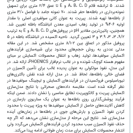
شدند. 5 ترانشه قائم A، B، C، D و E تا عمق 2/4 متری برای تسهیل
نمونه‌برداری در باطله‌ها حفر شدند. 70 نمونه جامد با فواصل 3/0 متری
از باطله‌ها تهیه شدند. پیریت به عنوان کانی سولفیدی اصلی با مقدار
اولیه 6-4% در تولید زهاب اسیدی معدن انباشتگاه باطله تعیین شد.
همچنین، پائین‌ترین مقادیر pH در پروفیل‌های A، B، C، D و E به ترتیب
9/2، 3، 3، 3.9 و 3 تعیین گردید. ناحیه اکسیده در انباشتگاه باطله در 5
پروفیل مذکور در اعماق بین 2-8/1 متری مشخص شد. در این مقاله
مدلی عددی به روش حجم‌های محدود برای شبیه‌سازی فرآیندهای
اکسایش سولفیدها، تولید زهاب و انتقال محصولات اکسایش بر مبنای
مفهوم هسته کوچک شونده و در غالب نرم‌افزار PHOENICS، ارائه شد. در
این مدل، نفوذ مولکولی به عنوان پدیده غالب برای تأمین اکسیژن در
فضای خالی باطله‌ها، لحاظ شد. در مدل ارائه شده نقش باکتری‌های
تیوباسیلوس فروکسیدان در فرآیندهای اکسایش و لیچینگ سولفیدها در
نظر گرفته شده است. مقایسه داده‌های صحرائی با نتایج مدل‌سازی
اکسایش پیریت و کالکوپیریت تطابق مناسبی را نشان دادند. ضمن اینکه
فرآیند پوشش‌گذاری روی باطله‌ها به عنوان یک سناریوی بازسازی در
کاهش آلاینده‌های حاصل از اکسایش سولفیدها به ویژه پیریت با محدود
کردن نفوذ اکسیژن و بارش‌های جوی در باطله‌ها در زمان‌های آینده
مدل‌سازی شد. نتایج این مرحله از مدل‌سازی نشان می‌دهد که اگر چه
حذف نفوذ اکسیژن سبب محدود کردن فرآیندهای اکسایش می‌گردد ولی
انتشار محصولات اکسایش برای مدت زمان طولانی ادامه پیدا می‌کند.