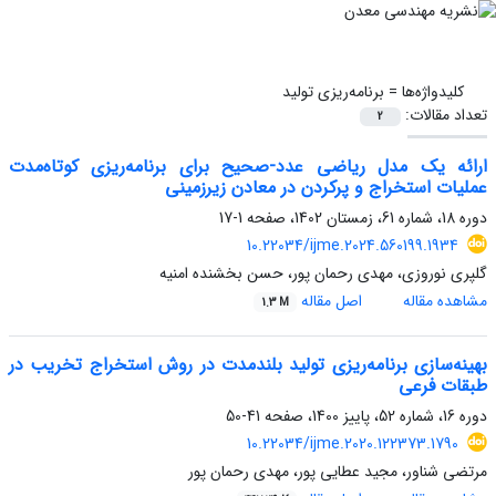
کلیدواژه‌ها =
برنامه‌ریزی تولید
تعداد مقالات:
2
ارائه یک مدل ریاضی عدد-صحیح برای برنامه‌ریزی کوتاه‌مدت
عملیات استخراج و پرکردن در معادن زیرزمینی
دوره 18، شماره 61، زمستان 1402، صفحه
1-17
10.22034/ijme.2024.560199.1934
گلپری نوروزی، مهدی رحمان پور، حسن بخشنده امنیه
مشاهده مقاله
اصل مقاله
1.3 M
بهینه‌سازی برنامه‌ریزی تولید بلندمدت در روش استخراج تخریب در
طبقات فرعی
دوره 16، شماره 52، پاییز 1400، صفحه
41-50
10.22034/ijme.2020.122373.1790
مرتضی شناور، مجید عطایی پور، مهدی رحمان پور