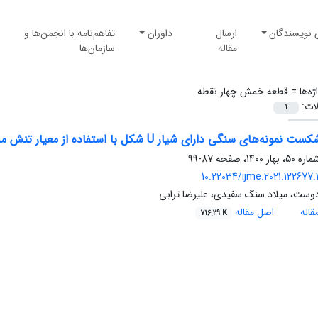
 نویسندگان
ارسال
داوران
تفاهم‌نامه با انجمن‌ها و
مقاله
سازمان‌ها
ژه‌ها =
قطعه خمش چهار نقطه
لات:
1
ی سنگی دارای شیار U شکل با استفاده از معیار تنش محیطی اصلاح شده (MTS-FEM) تحت مود یک
87-99
10.22034/ijme.2021.122677.
دوست، میلاد سنگ سفیدی، علیرضا ترابی
اله
اصل مقاله
716.29 K