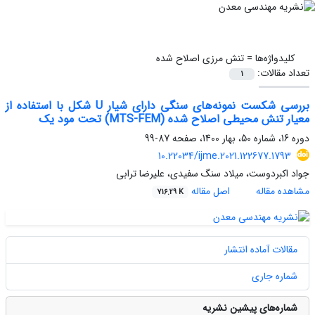
کلیدواژه‌ها =
تنش مرزی اصلاح شده
تعداد مقالات:
1
بررسی شکست نمونه‌های سنگی دارای شیار U شکل با استفاده از
معیار تنش محیطی اصلاح شده (MTS-FEM) تحت مود یک
دوره 16، شماره 50، بهار 1400، صفحه
87-99
10.22034/ijme.2021.122677.1793
جواد اکبردوست، میلاد سنگ سفیدی، علیرضا ترابی
مشاهده مقاله
اصل مقاله
716.29 K
مقالات آماده انتشار
شماره جاری
شماره‌های پیشین نشریه