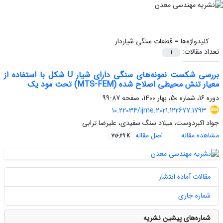
کلیدواژه‌ها =
قطعات سنگی شیاردار
تعداد مقالات:
1
بررسی شکست نمونه‌های سنگی دارای شیار U شکل با استفاده از
معیار تنش محیطی اصلاح شده (MTS-FEM) تحت مود یک
دوره 16، شماره 50، بهار 1400، صفحه
87-99
10.22034/ijme.2021.122677.1793
جواد اکبردوست، میلاد سنگ سفیدی، علیرضا ترابی
مشاهده مقاله
اصل مقاله
716.29 K
مقالات آماده انتشار
شماره جاری
شماره‌های پیشین نشریه