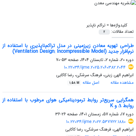
کلیدواژه‌ها =
تراکم ناپذیر
تعداد مقالات:
2
طراحی تهویه معادن زیرزمینی در مدل تراکم‌ناپذیری با استفاده از
نرم‌افزار جدید (Ventilation Design: Incompressible Model)
دوره 20، شماره 2، تابستان 1404، صفحه
53-70
10.22034/ijme.2025.2060382.2044
ابراهیم الهی زینی، فرهنگ سرشکی، رضا کاکایی
مشاهده مقاله
اصل مقاله
1.58 M
همگرایی سریع‌تر روابط ترمودینامیکی هوای مرطوب با استفاده از
روابط Δ و K
دوره 17، شماره 57، زمستان 1401، صفحه
26-36
10.22034/ijme.2022.537722.1880
ابراهیم الهی، فرهنگ سرشکی، رضا کاکایی