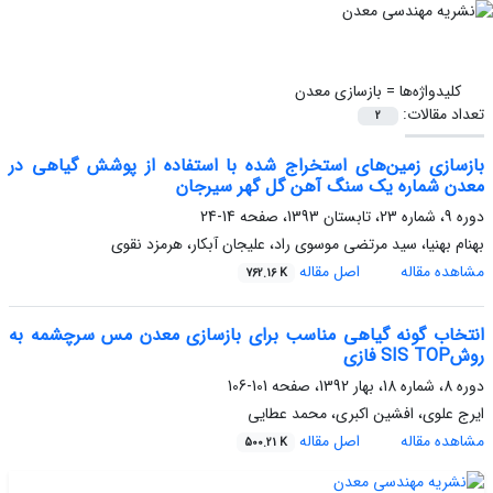
کلیدواژه‌ها =
بازسازی معدن
تعداد مقالات:
2
بازسازی زمین‌های استخراج‌ شده با استفاده از پوشش گیاهی در
معدن شماره یک سنگ آهن گل گهر سیرجان
دوره 9، شماره 23، تابستان 1393، صفحه
14-24
بهنام بهنیا، سید مرتضی موسوی راد، علیجان آبکار، هرمزد نقوی
مشاهده مقاله
اصل مقاله
762.16 K
انتخاب گونه گیاهی مناسب برای بازسازی معدن مس سرچشمه به
روشSIS TOP فازی
دوره 8، شماره 18، بهار 1392، صفحه
101-106
ایرج علوی، افشین اکبری، محمد عطایی
مشاهده مقاله
اصل مقاله
500.21 K