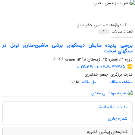
کلیدواژه‌ها =
ماشین حفار تونل
تعداد مقالات:
1
بررسی پدیده سایش دیسکهای برشی ماشین‌حفاری تونل در
سنگهای سخت
دوره 14، شماره 45، زمستان 1398، صفحه
46-62
10.22034/ijme.2020.37385
قدرت برزگری، جعفر خدایاری
مشاهده مقاله
اصل مقاله
1.4 M
مقالات آماده انتشار
شماره جاری
شماره‌های پیشین نشریه