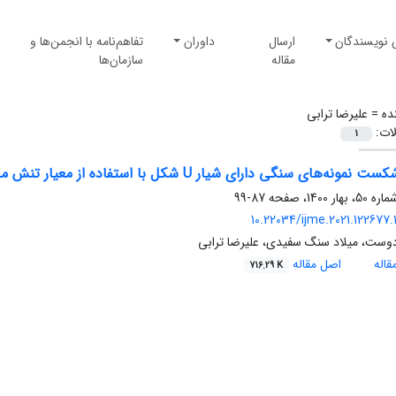
 نویسندگان
ارسال
داوران
تفاهم‌نامه با انجمن‌ها و
مقاله
سازمان‌ها
ده =
علیرضا ترابی
لات:
1
ی سنگی دارای شیار U شکل با استفاده از معیار تنش محیطی اصلاح شده (MTS-FEM) تحت مود یک
87-99
10.22034/ijme.2021.122677.
دوست، میلاد سنگ سفیدی، علیرضا ترابی
اله
اصل مقاله
716.29 K