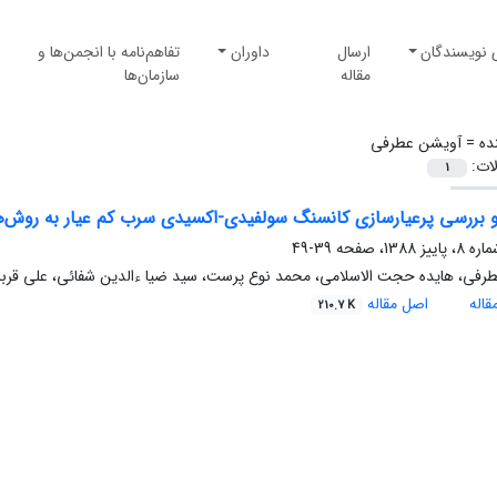
 نویسندگان
ارسال
داوران
تفاهم‌نامه با انجمن‌ها و
مقاله
سازمان‌ها
ده =
آویشن عطرفی
لات:
1
و بررسی پرعیارسازی کانسنگ سولفیدی-اکسیدی سرب کم عیار به روش‌ه
39-49
فی، هایده حجت الاسلامی، محمد نوع پرست، سید ضیا ءالدین شفائی، علی قربانی
اله
اصل مقاله
210.7 K