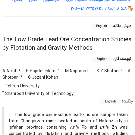
20.1001.1.17357616.1388.4.8.5.8
عنوان مقاله
English
The Low Grade Lead Ore Concentration Studies
by Flotation and Gravity Methods
نویسندگان
English
1
2
1
1
A Atrafi
H Hojatoleslami
M Noparast
S.Z Shafaei
A
1
1
Ghorbani
G Jozani Kohan
1
Tehran University
2
Shahrood University of Technology
چکیده
English
The low grade oxide-sulfide lead-zinc ore sample taken
from Changarzeh mine located in south of Natanz city in
Isfahan province, containing 2.3% Pb and 1.91% Zn was
concentrated by flotation and gravity methods. Studies