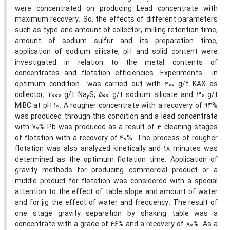
were concentrated on producing Lead concentrate with
maximum recovery. So, the effects of different parameters
such as type and amount of collector, milling retention time,
amount of sodium sulfur and its preparation time,
application of sodium silicate, pH and solid content were
investigated in relation to the metal contents of
concentrates and flotation efficiencies. Experiments in
optimum condition was carried out with 200 g/t KAX as
collector, 2000 g/t Na
S, 500 g/t sodium silicate and 30 g/t
2
MIBC at pH 10. A rougher concentrate with a recovery of 94%
was produced through this condition and a lead concentrate
with 70% Pb was produced as a result of 3 cleaning stages
of flotation with a recovery of 40%. The process of rougher
flotation was also analyzed kinetically and 18 minutes was
determined as the optimum flotation time. Application of
gravity methods for producing commercial product or a
middle product for flotation was considered with a special
attention to the effect of table slope and amount of water
and for jig the effect of water and frequency. The result of
one stage gravity separation by shaking table was a
concentrate with a grade of 46% and a recovery of 80%. As a