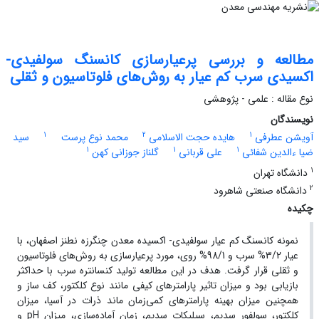
مطالعه و بررسی پرعیارسازی کانسنگ سولفیدی-
اکسیدی سرب کم عیار به روش‌های فلوتاسیون و ثقلی
نوع مقاله : علمی - پژوهشی
نویسندگان
1
2
1
آویشن عطرفی
هایده حجت الاسلامی
محمد نوع پرست
سید
1
1
1
ضیا ءالدین شفائی
علی قربانی
گلناز جوزانی کهن
1
دانشگاه تهران
2
دانشگاه صنعتی شاهرود
چکیده
نمونه کانسنگ کم عیار سولفیدی- اکسیده معدن چنگرزه نطنز اصفهان، با
عیار 3/2% سرب و 98/1% روی، مورد پرعیارسازی به روش‌های فلوتاسیون
و ثقلی قرار گرفت. هدف در این مطالعه تولید کنسانتره سرب با حداکثر
بازیابی بود و میزان تاثیر پارامترهای کیفی مانند نوع کلکتور، کف ساز و
همچنین میزان بهینه پارامترهای کمی‌زمان ماند ذرات در آسیا، میزان
کلکتور، سولفور سدیم، سیلیکات سدیم، زمان آماده‌سازی، میزان pH و