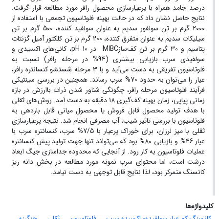
درصد جامد همراه با پرعیارسازی محصول رافر مورد مطالعه قرار گرفت.
نتایج حاصل نشان داد که در حالت بهینه فلوتاسیون تجمعی با استفاده از
2000 گرم بر تن سولفور سدیم به عنوان سولفید کننده، 500 گرم بر تن
سیلیکات سدیم به عنوان متفرق کننده، 200 گرم بر تن کلکتور آمیل گزنتات
پتاسیم و 30 گرم بر تن کف‌سازMIBC در pH 10، کانی‌های اکسیدی و
سولفیدی سرب بازیابی بیشتری (94% در مرحله رافر) نسبت به
فلوتاسیون تفریقی به دست می‌آید و با 3 مرحله شستشو کنسانتره رافر،
عیار را می‌توان به حدود 70% سرب رساند. همچنین در بررسی سینتیکی
فرآیند فلوتاسیون مرحله رافر، چگونگی شناور شدن ذرات باارزش در بازه
زمانی پیاپی، زمان بهینه کف‌گیری 18 دقیقه به دست آمد. روش‌های ثقلی
با هدف تولید محصول قابل فروش یا محصول میانی قابل باردهی به
فلوتاسیون با بررسی تاثیر شیب، آب مصرفی انجام شد. نتیجه پرعیارسازی
ثقلی با میز لرزان، برای خوراک پرعیار با 7/5% سرب، کنسانتره سرب با
عیار 46% و بازیابی 80% بود که می‌تواند تنها جهت تولید پیش کنسانتره
عملیات فلوتاسیون به کار رود. از آنجایی که محدوده جداسازی جیگ ابعاد
درشت است، اما محتوای سرب نمونه مورد مطالعه در بخش دانه ریز
کانسنگ متمرکز بود، لذا نتایج قابل توجهی به دست نیامد.
کلیدواژه‌ها
کانسنگ کم عیار سولفیده- اکسیده سرب
فلوتاسیون
ثقلی
چنگرزه