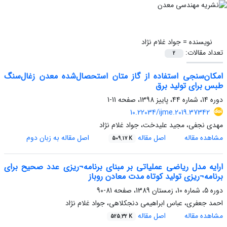
نویسنده =
جواد غلام نژاد
تعداد مقالات:
2
امکان‌سنجی استفاده از گاز متان استحصال‌شده معدن زغال‌سنگ
طبس برای تولید برق
دوره 14، شماره 44، پاییز 1398، صفحه
11-1
10.22034/ijme.2019.37342
مهدی نجفی، مجید علیدخت، جواد غلام نژاد
مشاهده مقاله
اصل مقاله
اصل مقاله به زبان دوم
509.17 K
ارایه مدل ریاضی عملیاتی بر مبنای برنامه¬ریزی عدد صحیح برای
برنامه¬ریزی تولید کوتاه مدت معادن روباز
دوره 5، شماره 10، زمستان 1389، صفحه
81-90
احمد جعفری، عباس ابراهیمی دنجکلاهی، جواد غلام نژاد
مشاهده مقاله
اصل مقاله
525.32 K