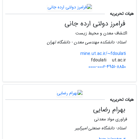
هیات تحریریه
فرامرز دولتی ارده جانی
اکتشاف معدن و محیط زیست
استاد- دانشکده مهندسی معدن - دانشگاه تهران
mine.ut.ac.ir/~fdoulati
ut.ac.ir
fdoulati
0000-0002-4951-8850
هیات تحریریه
بهرام رضایی
فراوری مواد معدنی
استاد- دانشگاه صنعتی امیرکبیر