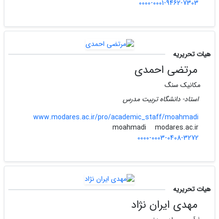
0000-0001-9462-7303
هیات تحریریه
مرتضی احمدی
مکانیک سنگ
استاد- دانشگاه تربیت مدرس
www.modares.ac.ir/pro/academic_staff/moahmadi
modares.ac.ir
moahmadi
0000-0003-0408-3272
هیات تحریریه
مهدی ایران نژاد