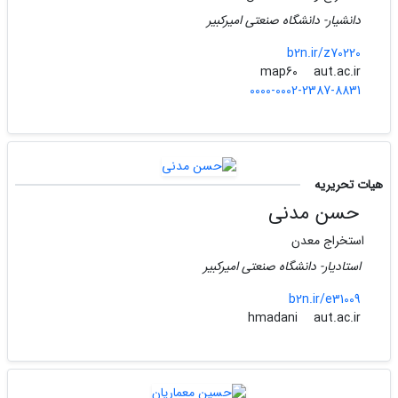
دانشیار- دانشگاه صنعتی امیرکبیر
b2n.ir/z70220
aut.ac.ir
map60
0000-0002-2387-8831
هیات تحریریه
حسن مدنی
استخراج معدن
استادیار- دانشگاه صنعتی امیرکبیر
b2n.ir/e31009
aut.ac.ir
hmadani