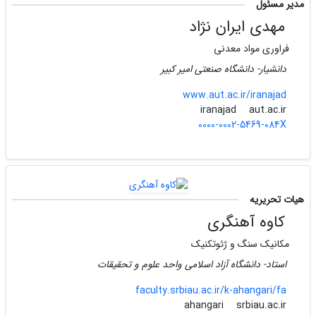
مدیر مسئول
مهدی ایران نژاد
فراوری مواد معدنی
دانشیار- دانشگاه صنعتی امیر کبیر
www.aut.ac.ir/iranajad
aut.ac.ir
iranajad
0000-0002-5469-084X
هیات تحریریه
کاوه آهنگری
مکانیک سنگ و ژئوتکنیک
استاد- دانشگاه آزاد اسلامی واحد علوم و تحقیقات
faculty.srbiau.ac.ir/k-ahangari/fa
srbiau.ac.ir
ahangari