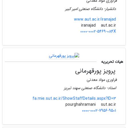
فرآوری مواد معدنی
دانشیار- دانشگاه صنعتی امیر کبیر
www.aut.ac.ir/iranajad
aut.ac.ir
iranajad
0000-0002-5469-084X
هیات تحریریه
پرویز پورقهرمانی
فراوری مواد معدنی
استاد- دانشگاه صنعتی سهند تبریز
fa.mie.sut.ac.ir/ShowStaffDetails.aspx?ID=3
sut.ac.ir
pourghahramani
0000-0002-7956-9501