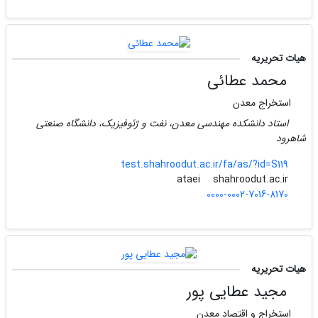
هیات تحریریه
محمد عطائی
استخراج معدن
استاد دانشکده مهندسی معدن، نفت و ژئوفیزیک، دانشگاه صنعتی
شاهرود
test.shahroodut.ac.ir/fa/as/?id=S119
shahroodut.ac.ir
ataei
0000-0002-7016-8170
هیات تحریریه
مجید عطایی پور
استخراج و اقتصاد معدن