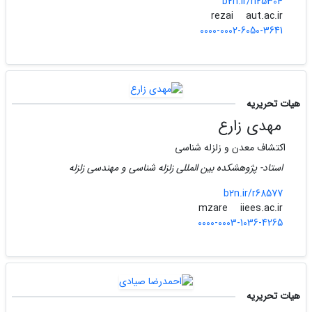
b2n.ir/n25304
aut.ac.ir
rezai
0000-0002-6050-3641
هیات تحریریه
مهدی زارع
اکتشاف معدن و زلزله شناسی
استاد- پژوهشکده بین المللی زلزله شناسی و مهندسی زلزله
b2n.ir/r68577
iiees.ac.ir
mzare
0000-0003-1036-4265
هیات تحریریه