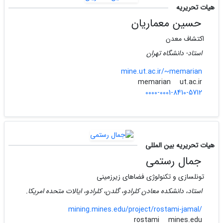
هیات تحریریه
حسین معماریان
اکتشاف معدن
استاد- دانشگاه تهران
mine.ut.ac.ir/~memarian
ut.ac.ir
memarian
0000-0001-8410-5712
هیات تحریریه بین المللی
جمال رستمی
تونلسازی و تکنولوژی فضاهای زیرزمینی
استاد، دانشکده معادن کلرادو، گلدن، کلرادو، ایالات متحده امریکا.
mining.mines.edu/project/rostami-jamal/
mines.edu
rostami