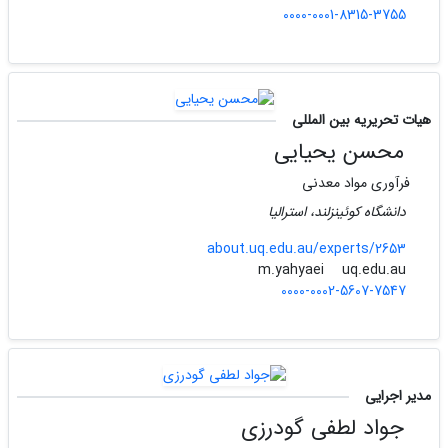
0000-0001-8315-3755
هیات تحریریه بین المللی
محسن یحیایی
فرآوری مواد معدنی
دانشگاه کوئینزلند، استرالیا
about.uq.edu.au/experts/2653
uq.edu.au
m.yahyaei
0000-0002-5607-7547
مدیر اجرایی
جواد لطفی گودرزی