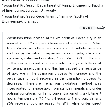
2
Assistant Professor, Department of Mining Engineering, Faculty
of Engineering, Lorestan University
3
assistant professor-Department of mining- faculty of
Engineering-khoramabd
چکیده
English
Zarshuran mine located at 35 km north of Takab city in an
area of about 37 square kilometers at a distance of 7 km
from Zarshuran village and consists of sulfide minerals
such as pyrite, ralgar, overpement, arsenopyrite, stebenite,
sphalerite, galen and cinnabar. About 55 to 60% of the gold
in this ore is in solid solution inside the crystal lattices of
pyrite and arsenopyrite and this has caused the resistance
of gold ore in the cyanation process to increase and the
percentage of gold recovery in the cyanation process to
decrease. Therefore, ferric ion oxidation method was
investigated to release gold from sulfide minerals and under
optimal conditions, ion ferric concentration of 11 g / l, time 8
hours, temperature 45 ° C, pH equal to 1 and pulp density
25% recovery Gold increased to 72%, while under direct