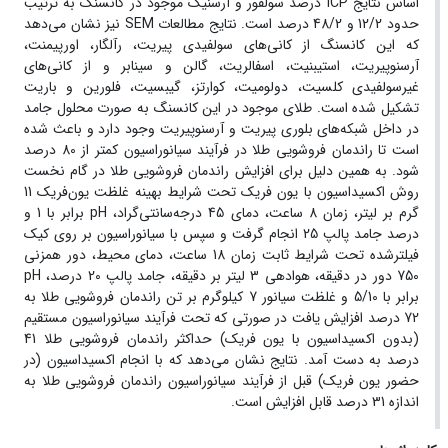
اساس نتایج ICP درصد سولفور و آرسنیک موجود در کانسنگ به ترتیب
حدود 12/2 و 48/2 درصد است. نتایج مطالعات SEM نیز نشان می‌دهد
که این کانسنگ از کانی‌های سولفیدی پیریت، رآلگار، اورپیمنت،
آرسنوپیریت، استیبنیت، اسفالریت، گالن و سینابر و از کانی‌های
غیرسولفیدی کلسیت، دولومیت، کوارتز، گیبسیت، فلورین و باریت
تشکیل شده است. طلای موجود در این کانسنگ به صورت محلول جامد
در داخل شبکه‌های بلوری پیریت و آرسنوپیریت وجود دارد و باعث شده
است تا راندمان فروشویی طلا در فرآیند سیانوراسیون کمتر از 80 درصد
شود. به همین دلیل برای افزایش راندمان فروشویی طلا در گام نخست
روش اکسیداسیون با یون فریک تحت شرایط بهینه غلظت یون‌فریک 11
گرم بر لیتر، زمان 8 ساعت، دمای 45 درجه‌سانتی‌گراد، pH برابر با 1 و
درصد جامد پالپ 25 انجام گرفت و سپس با سیانوراسیون بر روی کیک
فیلترشده تحت شرایط ثابت زمان 18 ساعت، دمای محیط، دور همزنی
750 دور در دقیقه، هوادهی 3 لیتر بر دقیقه، جامد پالپ 20 درصد، pH
برابر با 5/10 و غلظت سیانور 7 کیلوگرم بر تن راندمان فروشویی طلا به
72 درصد افزایش یافت در صورتی که تحت فرآیند سیانوراسیون مستقیم
(بدون اکسیداسیون با یون فریک) حداکثر راندمان فروشویی طلا 41
درصد به دست آمد. نتایج نشان می‌دهد که با انجام اکسیداسیون (در
حضور یون‌ فریک) قبل از فرآیند سیانوراسیون راندمان فروشویی طلا به
اندازه 31 درصد قابل افزایش است.