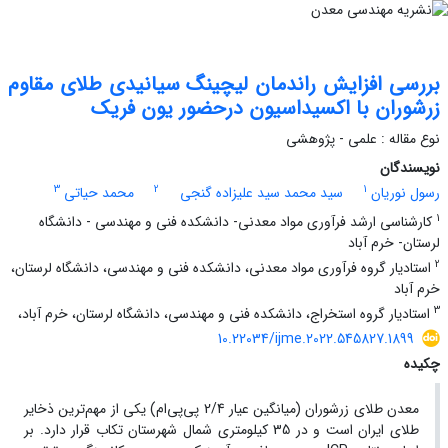
بررسی افزایش راندمان لیچینگ سیانیدی طلای مقاوم
زرشوران با اکسیداسیون درحضور یون فریک
نوع مقاله : علمی - پژوهشی
نویسندگان
3
2
1
رسول نوریان
سید محمد سید علیزاده گنجی
محمد حیاتی
1
کارشناسی ارشد فرآوری مواد معدنی- دانشکده فنی و مهندسی - دانشگاه
لرستان- خرم آباد
2
استادیار گروه فرآوری مواد معدنی، دانشکده فنی و مهندسی، دانشگاه لرستان،
خرم آباد
3
استادیار گروه استخراج، دانشکده فنی و مهندسی، دانشگاه لرستان، خرم آباد،
10.22034/ijme.2022.545827.1899
چکیده
معدن طلای زرشوران (میانگین عیار 2/4 پی‌پی‌ام) یکی از مهم‌ترین ذخایر
طلای ایران است و در 35 کیلومتری شمال شهرستان تکاب قرار دارد. بر