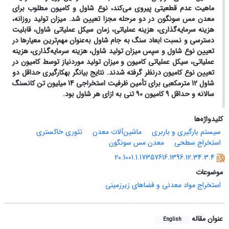
ماهیت عدم قطعیتی پیروی می‌کند، نوع شاول و کامیون‌ مطلوب برای
معدن مس سونگون در دو مرحله مجزا تعیین شد. میزان تولید روزانه،
هزینه سرمایه‌گذاری، هزینه عملیاتی، زمان سیکل عملیاتی شاول، قابلیت
دسترسی و نسبت ابعاد سنگ به جام شاول به‌عنوان مهم‌ترین معیارها در
تعیین نوع شاول و سپس میزان تولید شاول، هزینه سرمایه‌گذاری، هزینه
عملیاتی، سیکل عملیاتی کامیون و میزان تولید موردنیاز توسط کامیون در
تعیین نوع کامیون درنظر گرفته شدند. نتایج بیان­گر به­کارگیری حداقل دو
شاول 12 مترمکعبی برای تأمین ظرفیت استخراجی 14 میلیون تن کانسنگ
سالانه و حداقل 9 کامیون 90 تنی به ازای هر شاول بود.
کلیدواژه‌ها
سیستم بارگیری و باربری
ماشین‌آلات معدن
تئوری خاکستری
استخراج سطحی
معدن مس سونگون
20.1001.1.17357616.1396.12.34.3.4
موضوعات
استخراج مواد معدنی و فضاهای زیرزمینی
عنوان مقاله
English