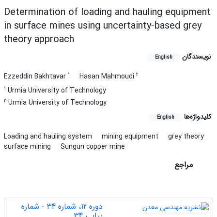
Determination of loading and hauling equipment
in surface mines using uncertainty-based grey
theory approach
نویسندگان
English
1
2
Ezzeddin Bakhtavar
Hasan Mahmoudi
1
Urmia University of Technology
2
Urmia University of Technology
کلیدواژه‌ها
English
Loading and hauling system
mining equipment
grey theory
surface mining
Sungun copper mine
مراجع
دوره 12، شماره 34 - شماره
پیاپی 34