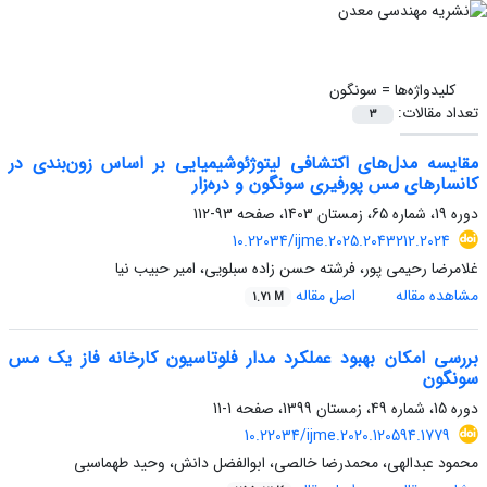
کلیدواژه‌ها =
سونگون
تعداد مقالات:
3
مقایسه مدل‌های اکتشافی لیتوژئوشیمیایی بر اساس زون‌بندی در
کانسار‌های مس پورفیری سونگون و دره‌زار
دوره 19، شماره 65، زمستان 1403، صفحه
93-112
10.22034/ijme.2025.2043212.2024
غلامرضا رحیمی پور، فرشته حسن زاده سبلویی، امیر حبیب نیا
مشاهده مقاله
اصل مقاله
1.71 M
بررسی امکان بهبود عملکرد مدار فلوتاسیون کارخانه فاز یک مس
سونگون
دوره 15، شماره 49، زمستان 1399، صفحه
1-11
10.22034/ijme.2020.120594.1779
محمود عبدالهی، محمدرضا خالصی، ابوالفضل دانش، وحید طهماسبی