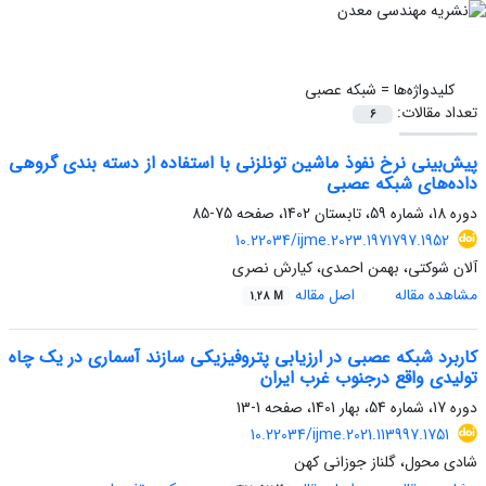
کلیدواژه‌ها =
شبکه عصبی
تعداد مقالات:
6
پیش‌بینی نرخ نفوذ ماشین تونلزنی با استفاده از دسته بندی گروهی
داده‌های شبکه عصبی
دوره 18، شماره 59، تابستان 1402، صفحه
75-85
10.22034/ijme.2023.1971797.1952
آلان شوکتی، بهمن احمدی، کیارش نصری
مشاهده مقاله
اصل مقاله
1.28 M
کاربرد شبکه عصبی در ارزیابی پتروفیزیکی سازند آسماری در یک چاه
تولیدی واقع درجنوب غرب ایران
دوره 17، شماره 54، بهار 1401، صفحه
1-13
10.22034/ijme.2021.113997.1751
شادی محول، گلناز جوزانی کهن