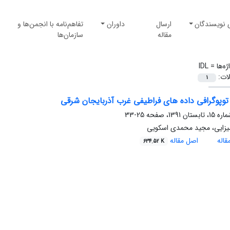
 نویسندگان
ارسال
داوران
تفاهم‌نامه با انجمن‌ها و
مقاله
سازمان‌ها
ژه‌ها =
IDL
لات:
1
وپوگرافی داده های فراطیفی غرب آذربایجان شرقی
25-33
میزایی، مجید محمدی اسکویی
اله
اصل مقاله
634.52 K