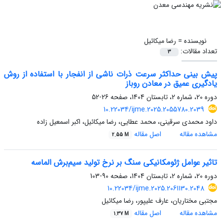
نویسنده =
رضا میکائیل
تعداد مقالات:
3
پیش بینی حداکثر سرعت ذرات ناشی از انفجار با استفاده از روش
یادگیری عمیق در معادن روباز
دوره 20، شماره 2، تابستان 1404، صفحه
26-52
10.22034/ijme.2025.2055780.2039
داود محمدی سرقینی، محمد عطایی، رضا میکائیل، اکبر اسمعیل زاده
مشاهده مقاله
اصل مقاله
2.55 M
تاثیر عوامل ژئومکانیکی سنگ بر نرخ تولید سیم‌برش الماسه
دوره 20، شماره 2، تابستان 1404، صفحه
90-103
10.22034/ijme.2025.2061130.2048
مجتبی مختاریان، عارف علیپور، رضا میکائیل
مشاهده مقاله
اصل مقاله
1.37 M