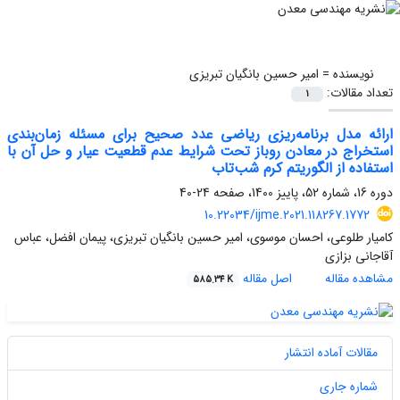
نویسنده =
امیر حسین بانگیان تبریزی
تعداد مقالات:
1
ارائه مدل برنامه‌ریزی ریاضی عدد صحیح برای مسئله زمان‌بندی
استخراج در معادن روباز تحت شرایط عدم قطعیت عیار و حل آن با
استفاده از الگوریتم کرم شب‌تاب
دوره 16، شماره 52، پاییز 1400، صفحه
24-40
10.22034/ijme.2021.118267.1772
کامیار طلوعی، احسان موسوی، امیر حسین بانگیان تبریزی، پیمان افضل، عباس
آقاجانی بزازی
مشاهده مقاله
اصل مقاله
585.34 K
مقالات آماده انتشار
شماره جاری