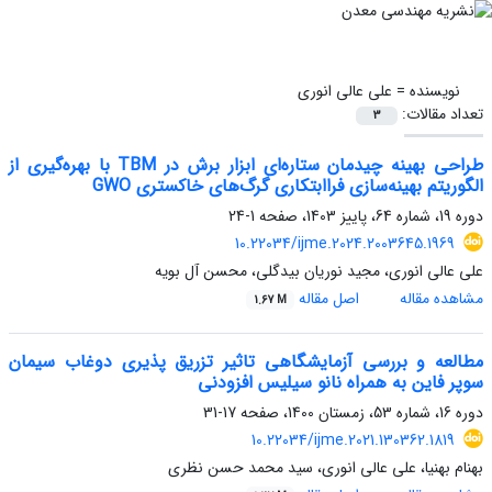
نویسنده =
علی عالی انوری
تعداد مقالات:
3
طراحی بهینه چیدمان ستاره‌ای ابزار برش در TBM با بهره‌گیری از
الگوریتم بهینه‌سازی فراابتکاری گرگ‌های خاکستری GWO
دوره 19، شماره 64، پاییز 1403، صفحه
1-24
10.22034/ijme.2024.2003645.1969
علی عالی انوری، مجید نوریان بیدگلی، محسن آل بویه
مشاهده مقاله
اصل مقاله
1.67 M
مطالعه و بررسی آزمایشگاهی تاثیر تزریق پذیری دوغاب سیمان
سوپر فاین به همراه نانو سیلیس افزودنی
دوره 16، شماره 53، زمستان 1400، صفحه
17-31
10.22034/ijme.2021.130362.1819
بهنام بهنیا، علی عالی انوری، سید محمد حسن نظری