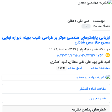
نویسنده =
علی نقی دهقان
تعداد مقالات:
1
ارزیابی پارامترهای هندسی موثر بر طراحی شیب بهینه دیواره نهایی
معدن طلا-مس شادان
دوره 15، شماره 48، پاییز 1399، صفحه
28-44
10.22034/ijme.2020.114926.1754
امید نقی پور، علی نقی دهقان، کاوه آهنگری
مشاهده مقاله
اصل مقاله
2.13 M
مقالات آماده انتشار
شماره جاری
شماره‌های پیشین نشریه