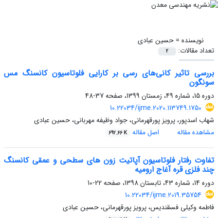
نویسنده =
حسین عبادی
تعداد مقالات:
2
بررسی تاثیر کانی‌های رسی بر کارایی فلوتاسیون کانسنگ مس
سونگون
دوره 15، شماره 49، زمستان 1399، صفحه
37-48
10.22034/ijme.2020.113749.1750
شهاب اسدپور، پرویز پورقهرمانی، جواد وظیفه مهربانی، حسین عبادی
مشاهده مقاله
اصل مقاله
692.66 K
تفاوت رفتار فلوتاسیون آپاتیت زون های سطحی و عمقی کانسنگ
چند فلزی قره آغاج ارومیه
دوره 14، شماره 43، تابستان 1398، صفحه
22-10
10.22034/ijme.2019.35754
فاطمه وکیلی فسقندیس، پرویز پورقهرمانی، حسین عبادی