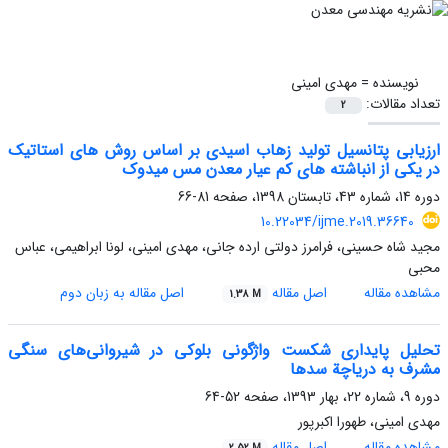
نویسنده =
مهدی امینی
تعداد مقالات:
2
ارزیابی پتانسیل تولید زهاب اسیدی بر اساس روش های استاتیک
در یکی از انباشته های کم عیار معدن مس میدوک
دوره 14، شماره 43، تابستان 1398، صفحه
81-66
10.22034/ijme.2019.36640
مجید شاه حسینی، فرامرز دولتی ارده جانی، مهدی امینی، لونا ابراهیمی، عباس
محبی
مشاهده مقاله
اصل مقاله
اصل مقاله به زبان دوم
1.38 M
تحلیل پایداری شکست واژگونی بلوکی در شیروانی‌های سنگی
مشرف به دریاچة‌‌ سدها
دوره 9، شماره 22، بهار 1393، صفحه
52-64
مهدی امینی، طهورا اکبرپور
مشاهده مقاله
اصل مقاله