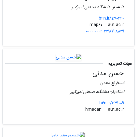
دانشیار- دانشگاه صنعتی امیرکبیر
b2n.ir/z70220
aut.ac.ir
map60
0000-0002-2387-8831
هیات تحریریه
حسن مدنی
استخراج معدن
استادیار- دانشگاه صنعتی امیرکبیر
b2n.ir/e31009
aut.ac.ir
hmadani