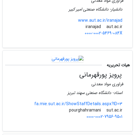
فرآوری مواد معدنی
دانشیار- دانشگاه صنعتی امیر کبیر
www.aut.ac.ir/iranajad
aut.ac.ir
iranajad
0000-0002-5469-084X
هیات تحریریه
پرویز پورقهرمانی
فراوری مواد معدنی
استاد- دانشگاه صنعتی سهند تبریز
fa.mie.sut.ac.ir/ShowStaffDetails.aspx?ID=3
sut.ac.ir
pourghahramani
0000-0002-7956-9501