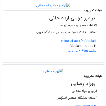
هیات تحریریه
فرامرز دولتی ارده جانی
اکتشاف معدن و محیط زیست
استاد- دانشکده مهندسی معدن - دانشگاه تهران
mine.ut.ac.ir/~fdoulati
ut.ac.ir
fdoulati
0000-0002-4951-8850
هیات تحریریه
بهرام رضایی
فراوری مواد معدنی
استاد- دانشگاه صنعتی امیرکبیر