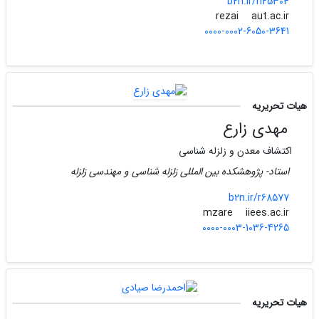
b2n.ir/n25304
aut.ac.ir
rezai
0000-0002-6050-3641
هیات تحریریه
مهدی زارع
اکتشاف معدن و زلزله شناسی
استاد- پژوهشکده بین المللی زلزله شناسی و مهندسی زلزله
b2n.ir/r68577
iiees.ac.ir
mzare
0000-0003-1036-4265
هیات تحریریه