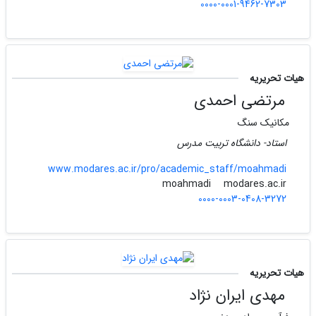
0000-0001-9462-7303
هیات تحریریه
مرتضی احمدی
مکانیک سنگ
استاد- دانشگاه تربیت مدرس
www.modares.ac.ir/pro/academic_staff/moahmadi
modares.ac.ir
moahmadi
0000-0003-0408-3272
هیات تحریریه
مهدی ایران نژاد