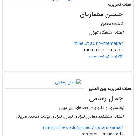
هیات تحریریه
حسین معماریان
اکتشاف معدن
استاد- دانشگاه تهران
mine.ut.ac.ir/~memarian
ut.ac.ir
memarian
0000-0001-8410-5712
هیات تحریریه بین المللی
جمال رستمی
تونلسازی و تکنولوژی فضاهای زیرزمینی
استاد، دانشکده معادن کلرادو، گلدن، کلرادو، ایالات متحده امریکا.
mining.mines.edu/project/rostami-jamal/
mines.edu
rostami