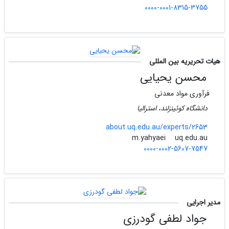
0000-0001-8315-3755
هیات تحریریه بین المللی
محسن یحیایی
فرآوری مواد معدنی
دانشگاه کوئینزلند، استرالیا
about.uq.edu.au/experts/2653
uq.edu.au
m.yahyaei
0000-0002-5607-7547
مدیر اجرایی
جواد لطفی گودرزی