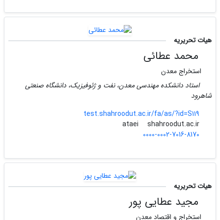
هیات تحریریه
محمد عطائی
استخراج معدن
استاد دانشکده مهندسی معدن، نفت و ژئوفیزیک، دانشگاه صنعتی
شاهرود
test.shahroodut.ac.ir/fa/as/?id=S119
shahroodut.ac.ir
ataei
0000-0002-7016-8170
هیات تحریریه
مجید عطایی پور
استخراج و اقتصاد معدن