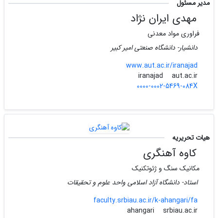
مدیر مسئول
مهدی ایران نژاد
فراوری مواد معدنی
دانشیار- دانشگاه صنعتی امیر کبیر
www.aut.ac.ir/iranajad
aut.ac.ir
iranajad
0000-0002-5469-084X
هیات تحریریه
کاوه آهنگری
مکانیک سنگ و ژئوتکنیک
استاد- دانشگاه آزاد اسلامی واحد علوم و تحقیقات
faculty.srbiau.ac.ir/k-ahangari/fa
srbiau.ac.ir
ahangari