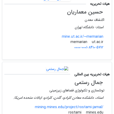
هیات تحریریه
حسین معماریان
اکتشاف معدن
استاد- دانشگاه تهران
mine.ut.ac.ir/~memarian
ut.ac.ir
memarian
0000-0001-8410-5712
هیات تحریریه بین المللی
جمال رستمی
تونلسازی و تکنولوژی فضاهای زیرزمینی
استاد، دانشکده معادن کلرادو، گلدن، کلرادو، ایالات متحده امریکا.
mining.mines.edu/project/rostami-jamal/
mines.edu
rostami