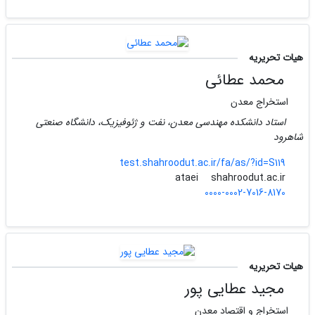
هیات تحریریه
محمد عطائی
استخراج معدن
استاد دانشکده مهندسی معدن، نفت و ژئوفیزیک، دانشگاه صنعتی
شاهرود
test.shahroodut.ac.ir/fa/as/?id=S119
shahroodut.ac.ir
ataei
0000-0002-7016-8170
هیات تحریریه
مجید عطایی پور
استخراج و اقتصاد معدن