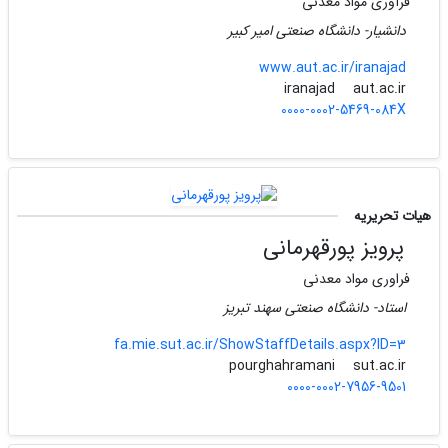
فرآوری مواد معدنی
دانشیار- دانشگاه صنعتی امیر کبیر
www.aut.ac.ir/iranajad
aut.ac.ir
iranajad
0000-0002-5469-084X
هیات تحریریه
پرویز پورقهرمانی
فراوری مواد معدنی
استاد- دانشگاه صنعتی سهند تبریز
fa.mie.sut.ac.ir/ShowStaffDetails.aspx?ID=3
sut.ac.ir
pourghahramani
0000-0002-7956-9501