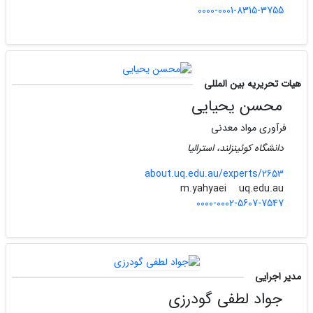
0000-0001-8315-3755
هیات تحریریه بین المللی
محسن یحیایی
فرآوری مواد معدنی
دانشگاه کوئینزلند، استرالیا
about.uq.edu.au/experts/2653
uq.edu.au
m.yahyaei
0000-0002-5607-7547
مدیر اجرایی
جواد لطفی گودرزی