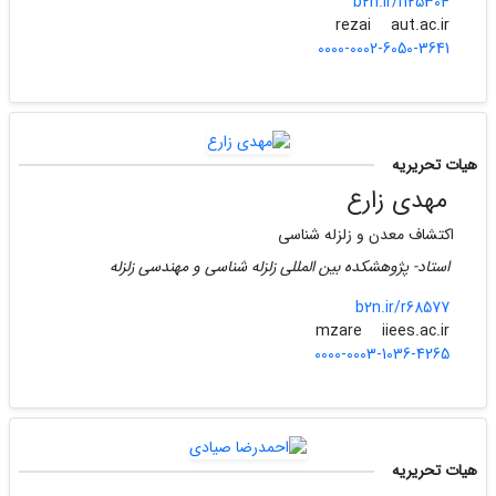
b2n.ir/n25304
aut.ac.ir
rezai
0000-0002-6050-3641
هیات تحریریه
مهدی زارع
اکتشاف معدن و زلزله شناسی
استاد- پژوهشکده بین المللی زلزله شناسی و مهندسی زلزله
b2n.ir/r68577
iiees.ac.ir
mzare
0000-0003-1036-4265
هیات تحریریه