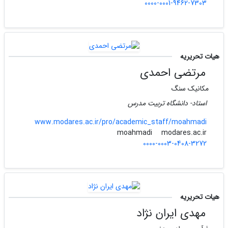
0000-0001-9462-7303
هیات تحریریه
مرتضی احمدی
مکانیک سنگ
استاد- دانشگاه تربیت مدرس
www.modares.ac.ir/pro/academic_staff/moahmadi
modares.ac.ir
moahmadi
0000-0003-0408-3272
هیات تحریریه
مهدی ایران نژاد