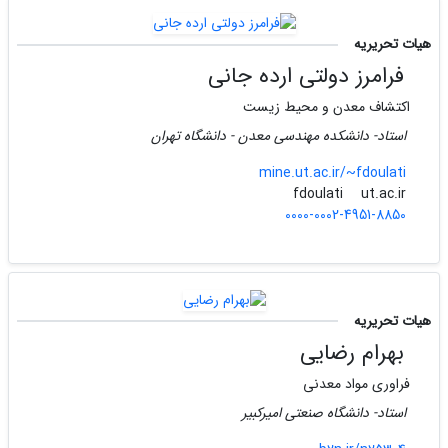
هیات تحریریه
فرامرز دولتی ارده جانی
اکتشاف معدن و محیط زیست
استاد- دانشکده مهندسی معدن - دانشگاه تهران
mine.ut.ac.ir/~fdoulati
ut.ac.ir
fdoulati
0000-0002-4951-8850
هیات تحریریه
بهرام رضایی
فراوری مواد معدنی
استاد- دانشگاه صنعتی امیرکبیر