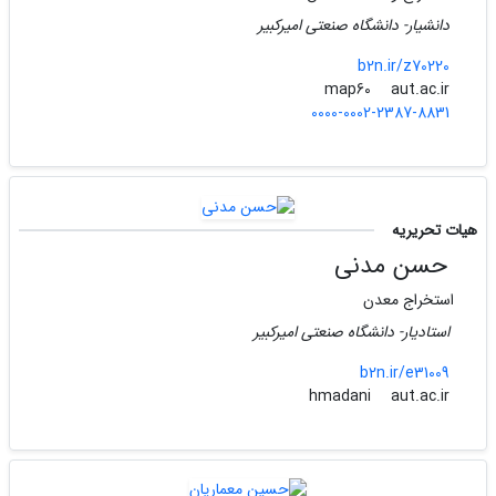
دانشیار- دانشگاه صنعتی امیرکبیر
b2n.ir/z70220
aut.ac.ir
map60
0000-0002-2387-8831
هیات تحریریه
حسن مدنی
استخراج معدن
استادیار- دانشگاه صنعتی امیرکبیر
b2n.ir/e31009
aut.ac.ir
hmadani