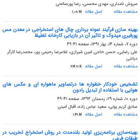
سروش نامداری، مهدی محسنی، رضا پورصالحی
مشاهده مقاله
اصل مقاله
1.08 M
بهینه سازی فرآیند نمونه برداری چال های استخراجی در معدن مس
پورفیری میدوک و تاثیر آن در بازیابی کارخانه تغلیظ
دوره 7، شماره 14، بهار 1391، صفحه
41-49
علی رضایی، حسن حاجی امین شیرازی، غلامرضا رحیمی پور، محمدرضا کارگر
دیانتی
مشاهده مقاله
اصل مقاله
214.11 K
تشخیص خودکار خطواره ها درتصاویر ماهواره ای و عکس های
هوایی با استفاده از تبدیل رادون
دوره 10، شماره 29، زمستان 1394، صفحه
41-49
صادق کریم پولی، سعید عباس زاده، اقبال امینی
مشاهده مقاله
اصل مقاله
1.41 M
بهینه‌سازی برنامه‌ریزی تولید بلندمدت در روش استخراج تخریب در
طبقات فرعی