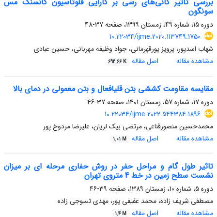
بررسی تاثیر کانی‌های رسی بر کارایی فلوتاسیون کانسنگ مس
سونگون
دوره 15، شماره 49، زمستان 1399، صفحه
37-48
10.22034/ijme.2020.113749.1750
شهاب اسدپور، پرویز پورقهرمانی، جواد وظیفه مهربانی، حسین عبادی
مشاهده مقاله
اصل مقاله
692.66 K
مقایسه مقاومت کششی بتن قلیافعال و بتن معمولی در دمای بالا
دوره 17، شماره 57، زمستان 1401، صفحه
37-46
10.22034/ijme.2022.544384.1896
محمدحسین منصورقناعی، مرتضی بیک لریان، علیرضا مردوخ پور
مشاهده مقاله
اصل مقاله
1.01 M
تاثیر طول گام و مراحل حفر در روش حفاری مرحله ای بر میزان
نشست سطح زمین در خط 4 متروی تهران
دوره 5، شماره 10، زمستان 1389، صفحه
39-46
مصطفی شریف زاده، محمد عفیفی پور، مهدی تسوجی زاده
مشاهده مقاله
اصل مقاله
1.4 M