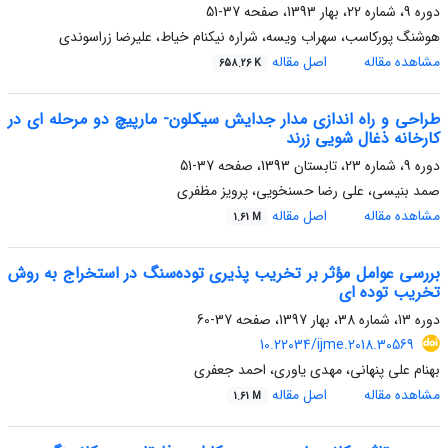
دوره 9، شماره 22، بهار 1393، صفحه
37-51
هوشنگ پورکاسب، سهراب ویسه، شراره نیکنام خیاط، علیرضا زراسوندی
مشاهده مقاله
اصل مقاله
658.26 K
طراحی و راه اندازی مدار جدایش سیکلون- مارپیچ دو مرحله ای در
کارخانه ذغال شویی زرند
دوره 9، شماره 23، تابستان 1393، صفحه
37-51
صمد بنیسی، علی رضا حسنخویی، پرویز مظفری
مشاهده مقاله
اصل مقاله
1.61 M
بررسی عوامل مؤثر بر تخریب پذیری توده‌سنگ در استخراج به روش
تخریب توده ای
دوره 13، شماره 38، بهار 1397، صفحه
37-60
10.22034/ijme.2018.30569
بهنام علی پنهانی، مهدی یاوری، احمد جعفری
مشاهده مقاله
اصل مقاله
1.61 M