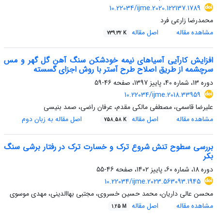
10.22034/ijme.2020.122137.1789
محمدرضا زارعی فرد
مشاهده مقاله
اصل مقاله
739.32 K
افزایش کارآیی آسیاهای نیمه خودشکن سنگ آهن گل گهر و مس
سرچشمه از طریق اصلاح طرح آستر با روش اجزای گسسته
دوره 13، شماره 40، پاییز 1397، صفحه
46-59
10.22034/ijme.2018.33959
علیرضا قاسمی، مصطفی مالکی مقدم، عرفان راضی، صمد بنیسی
مشاهده مقاله
اصل مقاله
اصل مقاله به زبان دوم
758.58 K
بررسی سطوح تنش شروع ترک و خسارت ترک در رفتار برشی سنگ
بکر
دوره 18، شماره 60، پاییز 1402، صفحه
46-55
10.22034/ijme.2023.563093.1945
محسن عالی داریان، محمد حسین خسروی، مجتبی بهاالدینی، مهدی موسوی
مشاهده مقاله
اصل مقاله
1.25 M