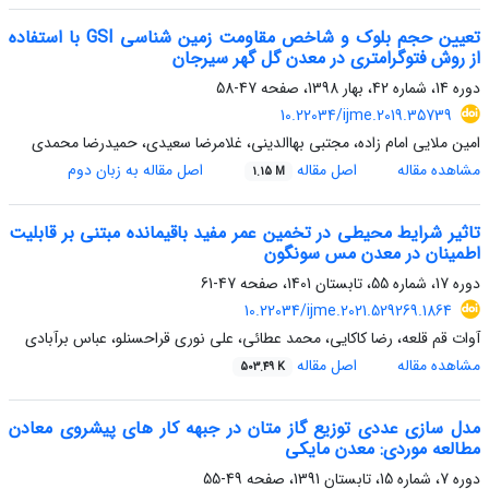
تعیین حجم بلوک و شاخص مقاومت زمین شناسی GSI با استفاده
از روش فتوگرامتری در معدن گل گهر سیرجان
دوره 14، شماره 42، بهار 1398، صفحه
47-58
10.22034/ijme.2019.35739
امین ملایی امام زاده، مجتبی بهاالدینی، غلامرضا سعیدی، حمیدرضا محمدی
مشاهده مقاله
اصل مقاله
اصل مقاله به زبان دوم
1.15 M
تاثیر شرایط محیطی در تخمین عمر مفید باقیمانده مبتنی بر قابلیت
اطمینان در معدن مس سونگون
دوره 17، شماره 55، تابستان 1401، صفحه
47-61
10.22034/ijme.2021.529269.1864
آوات قم قلعه، رضا کاکایی، محمد عطائی، علی نوری قراحسنلو، عباس برآبادی
مشاهده مقاله
اصل مقاله
503.49 K
مدل سازی عددی توزیع گاز متان در جبهه کار های پیشروی معادن
مطالعه موردی: معدن مایکی
دوره 7، شماره 15، تابستان 1391، صفحه
49-55