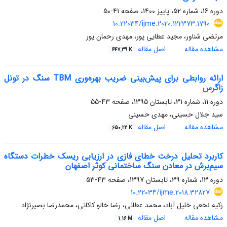
دوره 16، شماره 52، پاییز 1400، صفحه
41-50
10.22034/ijme.2020.122373.1790
مرتضی شناور، مجید عطایی پور، مهدی رحمان پور
مشاهده مقاله
اصل مقاله
447.39 K
ارائه روابطی برای پیش‌بینی ضریب بهره‌وری TBM سنگ در تونل
زاگرس
دوره 11، شماره 31، تابستان 1395، صفحه
43-55
سید جلال حسینی، مهدی حسینی
مشاهده مقاله
اصل مقاله
650.22 K
کاربرد تحلیل درخت خطای فازی در ارزیابی ریسک خطرات دستگاه
سیم‌برش در معادن سنگ ساختمانی کوثر اصفهان
دوره 13، شماره 39، تابستان 1397، صفحه
43-53
10.22034/ijme.2018.32827
زکیه نخعی خلیل آباد، محمد عطائی، رضا خالو کاکائی، محمدرضا بصیرنژاد
مشاهده مقاله
اصل مقاله
1.16 M