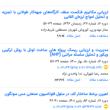
ارزیابی مکانیزم شکست سقف کارگاه‌های جبهه‌کار طولانی با تجزیه
و تحلیل امواج لرزه‌ای القایی
دوره 12، شماره 37، زمستان 1396، صفحه
39-52
ستار مهدوری، کوروش شهریار، مصطفی شریف‌زاده
مشاهده مقاله
اصل مقاله
9.91 M
مدیریت و ارزیابی ریسک پروژه های ساخت تونل با روش ترکیبی
ویکور و تحلیل سلسله مراتبی (AHP)
دوره 16، شماره 50، بهار 1400، صفحه
39-57
10.22034/ijme.2021.122185.1791
محمد رضا شهرکی، ندا واحدی نژاد
مشاهده مقاله
اصل مقاله
613.69 K
تعیین برخط ساختار کف در سلول فلوتاسیون صنعتی مس سونگون
دوره 17، شماره 56، پاییز 1401، صفحه
40-46
10.22034/ijme.2022.539439.1882