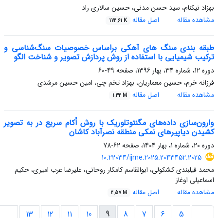
بهزاد نیکنام، سید حسن مدنی، حسین سالاری راد
مشاهده مقاله
اصل مقاله
172.61 K
طبقه بندی سنگ های آهکی براساس خصوصیات سنگ‌شناسی و
ترکیب شیمیایی با استفاده از روش پردازش تصویر و شناخت الگو
دوره 12، شماره 34، بهار 1396، صفحه
49-60
فرزانه خرم، حسین معماریان، بهزاد تخم چی، امین حسین مرشدی
مشاهده مقاله
اصل مقاله
1.32 M
وارون‌سازی داده‌های مگنتوتلوریک با روش اُکام سریع در به تصویر
کشیدن دیاپیرهای نمکی منطقه نصرآباد کاشان
دوره 20، شماره 1، بهار 1404، صفحه
62-78
10.22034/ijme.2025.2043452.2025
محمد فیلبندی کشکولی، ابوالقاسم کامکار روحانی، علیرضا عرب امیری، حکیم
اسماعیلی اوغاز
مشاهده مقاله
اصل مقاله
2.57 M
13
12
11
10
9
8
7
6
5