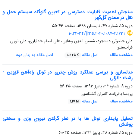
سنجش اهمیت قابلیت دسترسی در تعیین گلوگاه سیستم حمل و
نقل در معدن گل‌گهر
دوره 15، شماره 47، تابستان 1399، صفحه
43-55
10.22034/ijme.2020.108706.1731
علی حضرتی دستجرد، شمس الدین وهابی، علی اصغر خدایاری، علی نوری
قراحسنلو
مشاهده مقاله
اصل مقاله
اصل مقاله به زبان دوم
604.25 K
مدلسازی و بررسی عملکرد روش چتری در تونل راه‌آهن قزوین -
رشت -انزلی
دوره 9، شماره 24، پاییز 1393، صفحه
45-56
پریسا باقرزاده، کامران گشتاسبی
مشاهده مقاله
اصل مقاله
1.49 M
تحلیل پایداری تونل ها با در نظر گرفتن نیروی وزن و سختی
پوشش
دوره 15، شماره 48، پاییز 1399، صفحه
45-60