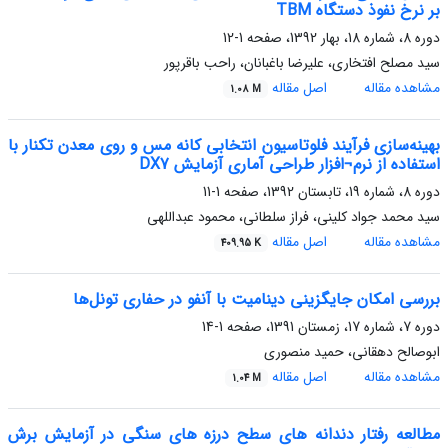
بر نرخ نفوذ دستگاه TBM
دوره 8، شماره 18، بهار 1392، صفحه
1-12
سید مصلح افتخاری، علیرضا باغبانان، راحب باقرپور
مشاهده مقاله
اصل مقاله
1.08 M
بهینه‌سازی فرآیند فلوتاسیون انتخابی کانه مس و روی معدن تکنار با
استفاده از نرم¬افزار طراحی آماری آزمایش DX7
دوره 8، شماره 19، تابستان 1392، صفحه
1-11
سید محمد جواد کلینی، فراز سلطانی، محمود عبداللهی
مشاهده مقاله
اصل مقاله
409.95 K
بررسی امکان جایگزینی دینامیت با آنفو در حفاری تونل‌ها
دوره 7، شماره 17، زمستان 1391، صفحه
1-14
ابوصالح دهقانی، حمید منصوری
مشاهده مقاله
اصل مقاله
1.04 M
مطالعه رفتار دندانه های سطح درزه های سنگی در آزمایش برش