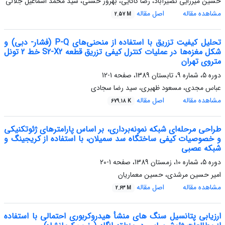
حسین میرزایی نصیرآباد، رضا کاکایی، بهروز حسنی، سید محمد اسماعیل جلالی
مشاهده مقاله
اصل مقاله
2.57 M
تحلیل کیفیت تزریق با استفاده از منحنی‌های P-Q (فشار- دبی) و
شکل مغزه‌ها در عملیات کنترل کیفی تزریق قطعه S2-X2 خط 2 تونل
متروی تهران
دوره 5، شماره 9، تابستان 1389، صفحه
1-12
عباس مجدی، مسعود ظهیری، سید رضا سجادی
مشاهده مقاله
اصل مقاله
679.18 K
طراحی مرحله‌ای شبکه نمونه‌برداری، بر اساس پارامتر‌های ژئوتکنیکی
و خصوصیات کیفی ساختگاه سد سمیلان، با استفاده از کریجینگ و
شبکه عصبی
دوره 5، شماره 10، زمستان 1389، صفحه
1-20
امیر حسین مرشدی، حسین معماریان
مشاهده مقاله
اصل مقاله
2.63 M
ارزیابی پتانسیل سنگ های منشأ هیدروکربوری احتمالی با استفاده