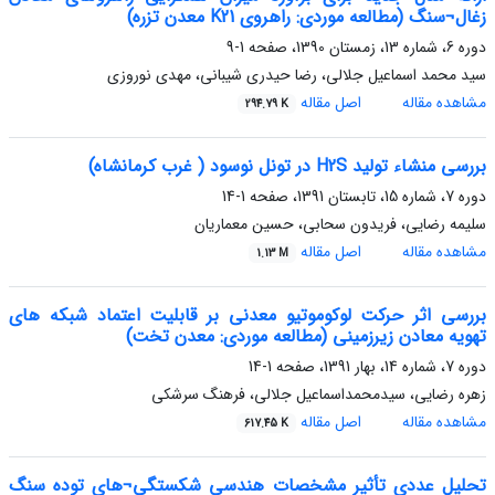
زغال¬سنگ (مطالعه موردی: راهروی K21 معدن تزره)
دوره 6، شماره 13، زمستان 1390، صفحه
1-9
سید محمد اسماعیل جلالی، رضا حیدری شیبانی، مهدی نوروزی
مشاهده مقاله
اصل مقاله
294.79 K
بررسی منشاء تولید H2S در تونل نوسود ( غرب کرمانشاه)
دوره 7، شماره 15، تابستان 1391، صفحه
1-14
سلیمه رضایی، فریدون سحابی، حسین معماریان
مشاهده مقاله
اصل مقاله
1.13 M
بررسی اثر حرکت لوکوموتیو معدنی بر قابلیت اعتماد شبکه های
تهویه معادن زیرزمینی (مطالعه موردی: معدن تخت)
دوره 7، شماره 14، بهار 1391، صفحه
1-14
زهره رضایی، سیدمحمداسماعیل جلالی، فرهنگ سرشکی
مشاهده مقاله
اصل مقاله
617.45 K
تحلیل عددی تأثیر مشخصات هندسی شکستگی¬های توده سنگ