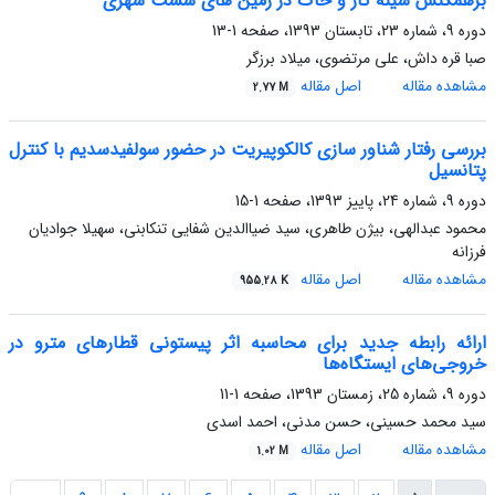
برهمکنش سینه کار و خاک در زمین های سست شهری
دوره 9، شماره 23، تابستان 1393، صفحه
1-13
صبا قره داش، علی مرتضوی، میلاد برزگر
مشاهده مقاله
اصل مقاله
2.77 M
بررسی رفتار شناور سازی کالکوپیریت در حضور سولفیدسدیم با کنترل
پتانسیل
دوره 9، شماره 24، پاییز 1393، صفحه
1-15
محمود عبدالهی، بیژن طاهری، سید ضیاالدین شفایی تنکابنی، سهیلا جوادیان
فرزانه
مشاهده مقاله
اصل مقاله
955.28 K
ارائه رابطه جدید برای محاسبه اثر پیستونی قطارهای مترو در
خروجی‌های ایستگاه‌ها
دوره 9، شماره 25، زمستان 1393، صفحه
1-11
سید محمد حسینی، حسن مدنی، احمد اسدی
مشاهده مقاله
اصل مقاله
1.02 M