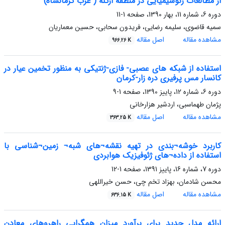
از مطالعات ژئوشیمیایی در منطقه ازگله ( غرب کرمانشاه)
دوره 6، شماره 11، بهار 1390، صفحه
1-11
سمیه قاضوی، سلیمه رضایی، فریدون سحابی، حسین معماریان
مشاهده مقاله
اصل مقاله
966.26 K
استفاده از شبکه های عصبی- فازی-ژنتیکی به منظور تخمین عیار در
کانسار مس پرفیری دره زار-کرمان
دوره 6، شماره 12، پاییز 1390، صفحه
1-9
پژمان طهماسبی، اردشیر هزارخانی
مشاهده مقاله
اصل مقاله
363.25 K
کاربرد خوشه¬بندی در تهیه نقشه¬های شبه¬ زمین¬شناسی با
استفاده از داده¬های ژئوفیزیک هوابردی
دوره 7، شماره 16، پاییز 1391، صفحه
1-12
محسن شادمان، بهزاد تخم چی، حسن خیراللهی
مشاهده مقاله
اصل مقاله
636.15 K
ارائه مدل جدید برای برآورد میزان همگرایی راهروهای معادن