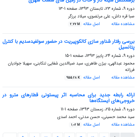
برهمکنش سینه کار و خاک در زمین های سست شهری
دوره 9، شماره 23، تابستان 1393، صفحه
1-13
صبا قره داش، علی مرتضوی، میلاد برزگر
مشاهده مقاله
اصل مقاله
2.77 M
بررسی رفتار شناور سازی کالکوپیریت در حضور سولفیدسدیم با کنترل
پتانسیل
دوره 9، شماره 24، پاییز 1393، صفحه
1-15
محمود عبدالهی، بیژن طاهری، سید ضیاالدین شفایی تنکابنی، سهیلا جوادیان
فرزانه
مشاهده مقاله
اصل مقاله
955.28 K
ارائه رابطه جدید برای محاسبه اثر پیستونی قطارهای مترو در
خروجی‌های ایستگاه‌ها
دوره 9، شماره 25، زمستان 1393، صفحه
1-11
سید محمد حسینی، حسن مدنی، احمد اسدی
مشاهده مقاله
اصل مقاله
1.02 M