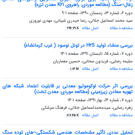
زغال¬سنگ (مطالعه موردی: راهروی K21 معدن تزره)
دوره 6، شماره 13، زمستان 1390، صفحه
1-9
سید محمد اسماعیل جلالی، رضا حیدری شیبانی، مهدی نوروزی
مشاهده مقاله
اصل مقاله
294.79 K
بررسی منشاء تولید H2S در تونل نوسود ( غرب کرمانشاه)
دوره 7، شماره 15، تابستان 1391، صفحه
1-14
سلیمه رضایی، فریدون سحابی، حسین معماریان
مشاهده مقاله
اصل مقاله
1.13 M
بررسی اثر حرکت لوکوموتیو معدنی بر قابلیت اعتماد شبکه های
تهویه معادن زیرزمینی (مطالعه موردی: معدن تخت)
دوره 7، شماره 14، بهار 1391، صفحه
1-14
زهره رضایی، سیدمحمداسماعیل جلالی، فرهنگ سرشکی
مشاهده مقاله
اصل مقاله
617.45 K
تحلیل عددی تأثیر مشخصات هندسی شکستگی¬های توده سنگ