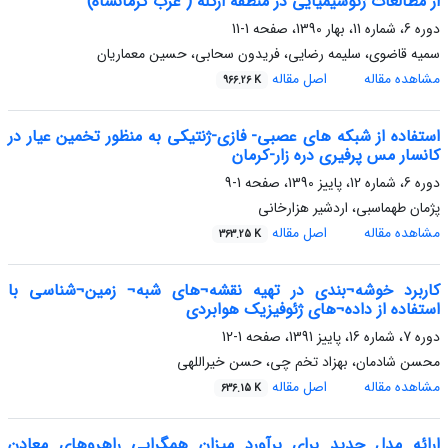
از مطالعات ژئوشیمیایی در منطقه ازگله ( غرب کرمانشاه)
دوره 6، شماره 11، بهار 1390، صفحه
1-11
سمیه قاضوی، سلیمه رضایی، فریدون سحابی، حسین معماریان
مشاهده مقاله
اصل مقاله
966.26 K
استفاده از شبکه های عصبی- فازی-ژنتیکی به منظور تخمین عیار در
کانسار مس پرفیری دره زار-کرمان
دوره 6، شماره 12، پاییز 1390، صفحه
1-9
پژمان طهماسبی، اردشیر هزارخانی
مشاهده مقاله
اصل مقاله
363.25 K
کاربرد خوشه¬بندی در تهیه نقشه¬های شبه¬ زمین¬شناسی با
استفاده از داده¬های ژئوفیزیک هوابردی
دوره 7، شماره 16، پاییز 1391، صفحه
1-12
محسن شادمان، بهزاد تخم چی، حسن خیراللهی
مشاهده مقاله
اصل مقاله
636.15 K
ارائه مدل جدید برای برآورد میزان همگرایی راهروهای معادن