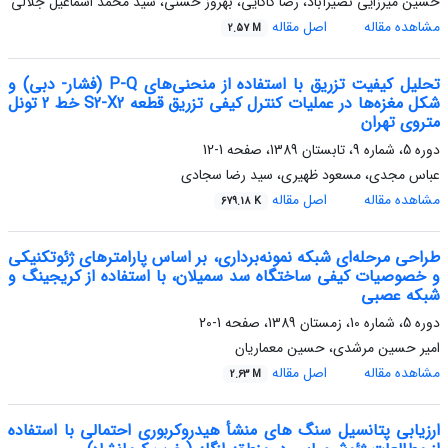
حسین میرزایی نصیرآباد، رضا کاکایی، بهروز حسنی، سید محمد اسماعیل جلالی
مشاهده مقاله
اصل مقاله
2.57 M
تحلیل کیفیت تزریق با استفاده از منحنی‌های P-Q (فشار- دبی) و
شکل مغزه‌ها در عملیات کنترل کیفی تزریق قطعه S2-X2 خط 2 تونل
متروی تهران
دوره 5، شماره 9، تابستان 1389، صفحه
1-12
عباس مجدی، مسعود ظهیری، سید رضا سجادی
مشاهده مقاله
اصل مقاله
679.18 K
طراحی مرحله‌ای شبکه نمونه‌برداری، بر اساس پارامتر‌های ژئوتکنیکی
و خصوصیات کیفی ساختگاه سد سمیلان، با استفاده از کریجینگ و
شبکه عصبی
دوره 5، شماره 10، زمستان 1389، صفحه
1-20
امیر حسین مرشدی، حسین معماریان
مشاهده مقاله
اصل مقاله
2.63 M
ارزیابی پتانسیل سنگ های منشأ هیدروکربوری احتمالی با استفاده