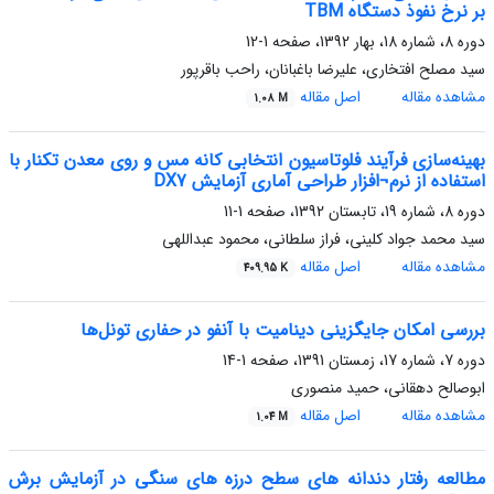
بر نرخ نفوذ دستگاه TBM
دوره 8، شماره 18، بهار 1392، صفحه
1-12
سید مصلح افتخاری، علیرضا باغبانان، راحب باقرپور
مشاهده مقاله
اصل مقاله
1.08 M
بهینه‌سازی فرآیند فلوتاسیون انتخابی کانه مس و روی معدن تکنار با
استفاده از نرم¬افزار طراحی آماری آزمایش DX7
دوره 8، شماره 19، تابستان 1392، صفحه
1-11
سید محمد جواد کلینی، فراز سلطانی، محمود عبداللهی
مشاهده مقاله
اصل مقاله
409.95 K
بررسی امکان جایگزینی دینامیت با آنفو در حفاری تونل‌ها
دوره 7، شماره 17، زمستان 1391، صفحه
1-14
ابوصالح دهقانی، حمید منصوری
مشاهده مقاله
اصل مقاله
1.04 M
مطالعه رفتار دندانه های سطح درزه های سنگی در آزمایش برش